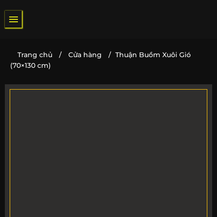
Bỏ
qua
nội
dung
Trang chủ
/
Cửa hàng
/
Thuận Buồm Xuôi Gió
(70×130 cm)