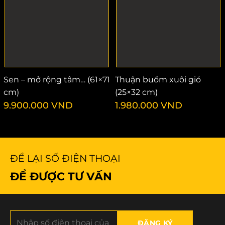
Sen – mở rộng tâm… (61×71
Thuận buồm xuôi gió
cm)
(25×32 cm)
9.900.000
VND
1.980.000
VND
ĐỂ LẠI SỐ ĐIỆN THOẠI
ĐỂ ĐƯỢC TƯ VẤN