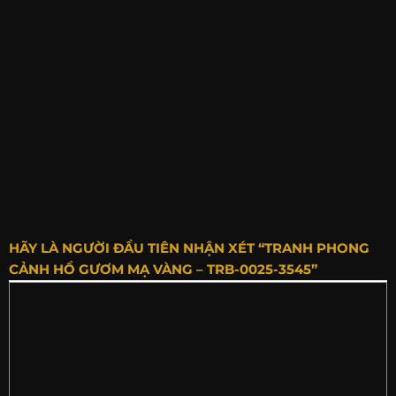
HÃY LÀ NGƯỜI ĐẦU TIÊN NHẬN XÉT “TRANH PHONG
CẢNH HỒ GƯƠM MẠ VÀNG – TRB-0025-3545”