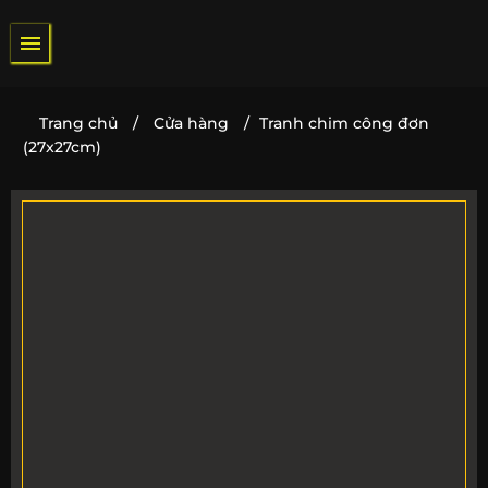
Bỏ
qua
nội
dung
Trang chủ
/
Cửa hàng
/
Tranh chim công đơn
(27x27cm)