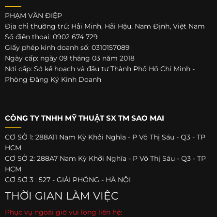
PHẠM VĂN ĐIỆP
Địa chỉ thường trú: Hải Minh, Hải Hậu, Nam Định, Việt Nam
Số điện thoại: 0902 674 729
Giấy phép kinh doanh số: 0310157089
Ngày cấp: ngày 09 tháng 03 năm 2018
Nơi cấp: Sở kế hoạch và đầu tư Thành Phố Hồ Chí Minh -
Phòng Đăng Ký Kinh Doanh
CÔNG TY TNHH MỸ THUẬT SX TM SAO MAI
CƠ SỞ 1: 288A11 Nam Kỳ Khởi Nghĩa - P Võ Thị Sáu - Q3 - TP
HCM
CƠ SỞ 2: 288A7 Nam Kỳ Khởi Nghĩa - P Võ Thị Sáu - Q3 - TP
HCM
CƠ SỞ 3 : 527 - GIẢI PHÓNG - HÀ NỘI
THỜI GIAN LÀM VIỆC
Phục vụ ngoài giờ vui lòng liên hệ: