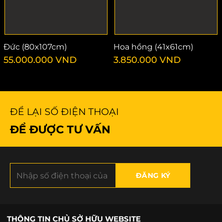
Đức (80x107cm)
Hoa hồng (41x61cm)
55.000.000
VND
3.850.000
VND
ĐỂ LẠI SỐ ĐIỆN THOẠI
ĐỂ ĐƯỢC TƯ VẤN
THÔNG TIN CHỦ SỞ HỮU WEBSITE