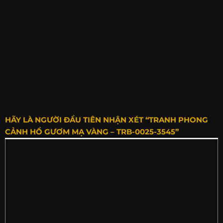
HÃY LÀ NGƯỜI ĐẦU TIÊN NHẬN XÉT “TRANH PHONG
CẢNH HỒ GƯƠM MẠ VÀNG – TRB-0025-3545”