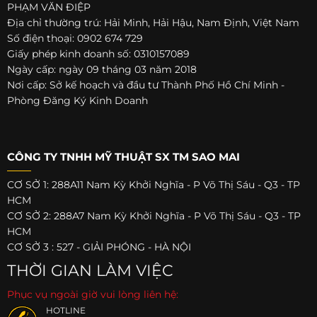
PHẠM VĂN ĐIỆP
Địa chỉ thường trú: Hải Minh, Hải Hậu, Nam Định, Việt Nam
Số điện thoại: 0902 674 729
Giấy phép kinh doanh số: 0310157089
Ngày cấp: ngày 09 tháng 03 năm 2018
Nơi cấp: Sở kế hoạch và đầu tư Thành Phố Hồ Chí Minh -
Phòng Đăng Ký Kinh Doanh
CÔNG TY TNHH MỸ THUẬT SX TM SAO MAI
CƠ SỞ 1: 288A11 Nam Kỳ Khởi Nghĩa - P Võ Thị Sáu - Q3 - TP
HCM
CƠ SỞ 2: 288A7 Nam Kỳ Khởi Nghĩa - P Võ Thị Sáu - Q3 - TP
HCM
CƠ SỞ 3 : 527 - GIẢI PHÓNG - HÀ NỘI
THỜI GIAN LÀM VIỆC
Phục vụ ngoài giờ vui lòng liên hệ:
HOTLINE