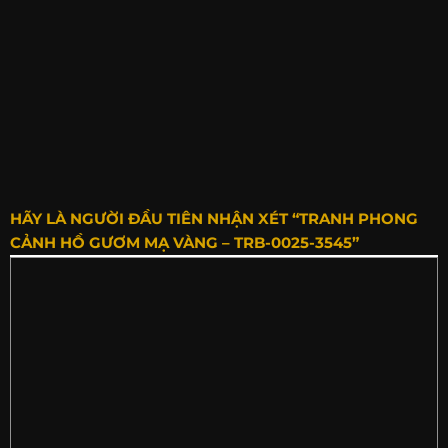
HÃY LÀ NGƯỜI ĐẦU TIÊN NHẬN XÉT “TRANH PHONG
CẢNH HỒ GƯƠM MẠ VÀNG – TRB-0025-3545”