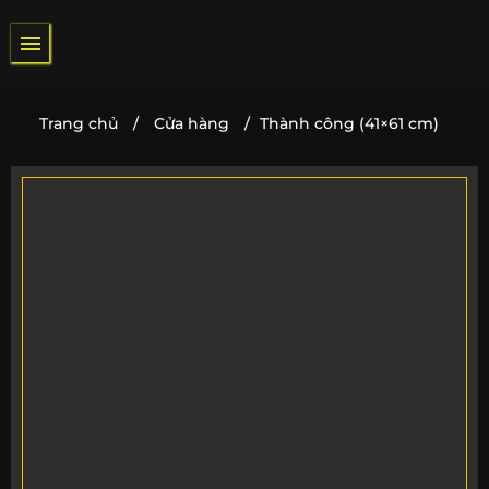
Bỏ
qua
nội
dung
Trang chủ
/
Cửa hàng
/
Thành công (41×61 cm)