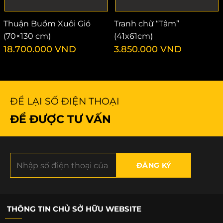
Thuận Buồm Xuôi Gió
Tranh chữ “Tâm”
(70×130 cm)
(41x61cm)
18.700.000
VND
3.850.000
VND
ĐỂ LẠI SỐ ĐIỆN THOẠI
ĐỂ ĐƯỢC TƯ VẤN
THÔNG TIN CHỦ SỞ HỮU WEBSITE