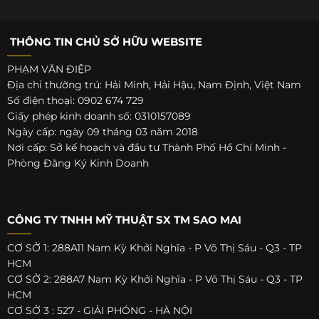
THÔNG TIN CHỦ SỞ HỮU WEBSITE
PHẠM VĂN ĐIỆP
Địa chỉ thường trú: Hải Minh, Hải Hậu, Nam Định, Việt Nam
Số điện thoại: 0902 674 729
Giấy phép kinh doanh số: 0310157089
Ngày cấp: ngày 09 tháng 03 năm 2018
Nơi cấp: Sở kế hoạch và đầu tư Thành Phố Hồ Chí Minh -
Phòng Đăng Ký Kinh Doanh
CÔNG TY TNHH MỸ THUẬT SX TM SAO MAI
CƠ SỞ 1: 288A11 Nam Kỳ Khởi Nghĩa - P Võ Thị Sáu - Q3 - TP
HCM
CƠ SỞ 2: 288A7 Nam Kỳ Khởi Nghĩa - P Võ Thị Sáu - Q3 - TP
HCM
CƠ SỞ 3 : 527 - GIẢI PHÓNG - HÀ NỘI