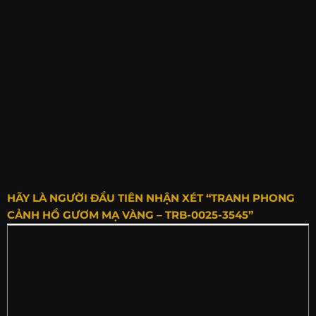
HÃY LÀ NGƯỜI ĐẦU TIÊN NHẬN XÉT “TRANH PHONG
CẢNH HỒ GƯƠM MẠ VÀNG – TRB-0025-3545”