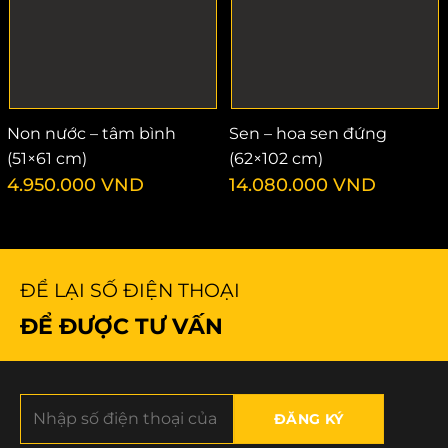
Non nước – tâm bình
Sen – hoa sen đứng
(51×61 cm)
(62×102 cm)
4.950.000
VND
14.080.000
VND
ĐỂ LẠI SỐ ĐIỆN THOẠI
ĐỂ ĐƯỢC TƯ VẤN