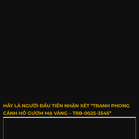
HÃY LÀ NGƯỜI ĐẦU TIÊN NHẬN XÉT “TRANH PHONG
CẢNH HỒ GƯƠM MẠ VÀNG – TRB-0025-3545”