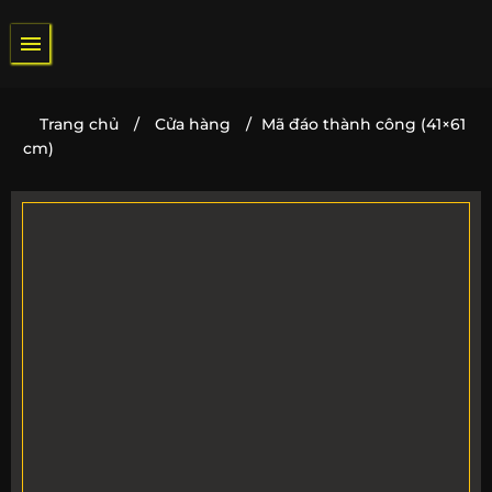
Bỏ
qua
nội
dung
Trang chủ
/
Cửa hàng
/
Mã đáo thành công (41×61
cm)