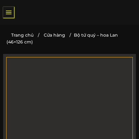
Bỏ
qua
nội
dung
Trang chủ
/
Cửa hàng
/
Bộ tứ quý – hoa Lan
(46×126 cm)