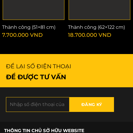
Thành công (51×81 cm)
Thành công (62×122 cm)
7.700.000
VND
18.700.000
VND
ĐỂ LẠI SỐ ĐIỆN THOẠI
ĐỂ ĐƯỢC TƯ VẤN
THÔNG TIN CHỦ SỞ HỮU WEBSITE