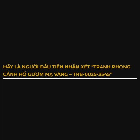
HÃY LÀ NGƯỜI ĐẦU TIÊN NHẬN XÉT “TRANH PHONG
CẢNH HỒ GƯƠM MẠ VÀNG – TRB-0025-3545”