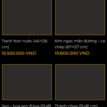
Tranh Non nước (46×126
Kim ngọc mãn đường – cá
cm)
chép (67×127 cm)
16.500.000
VND
19.800.000
VND
Sen – hoa sen đứng (51×81
Thành công (51×81 cm)