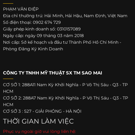
PHẠM VĂN ĐIỆP
Địa chỉ thường trú: Hải Minh, Hải Hậu, Nam Định, Việt Nam
Số điện thoại: 0902 674 729
Giấy phép kinh doanh số: 0310157089
Ngày cấp: ngày 09 tháng 03 năm 2018
Nơi cấp: Sở kế hoạch và đầu tư Thành Phố Hồ Chí Minh -
Phòng Đăng Ký Kinh Doanh
CÔNG TY TNHH MỸ THUẬT SX TM SAO MAI
CƠ SỞ 1: 288A11 Nam Kỳ Khởi Nghĩa - P Võ Thị Sáu - Q3 - TP
HCM
CƠ SỞ 2: 288A7 Nam Kỳ Khởi Nghĩa - P Võ Thị Sáu - Q3 - TP
HCM
CƠ SỞ 3 : 527 - GIẢI PHÓNG - HÀ NỘI
THỜI GIAN LÀM VIỆC
Phục vụ ngoài giờ vui lòng liên hệ: