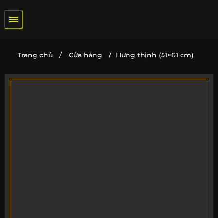
Bỏ
qua
nội
dung
Trang chủ
/
Cửa hàng
/
Hưng thịnh (51×61 cm)