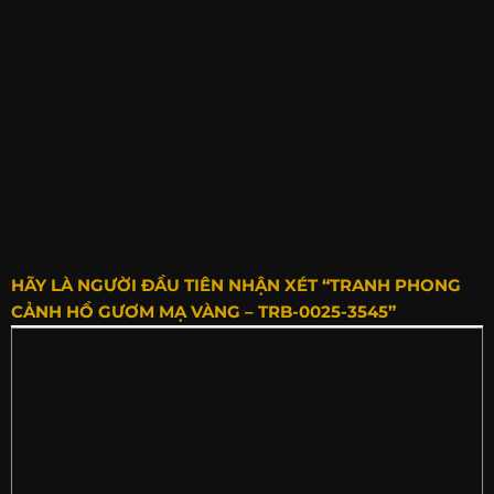
HÃY LÀ NGƯỜI ĐẦU TIÊN NHẬN XÉT “TRANH PHONG
CẢNH HỒ GƯƠM MẠ VÀNG – TRB-0025-3545”