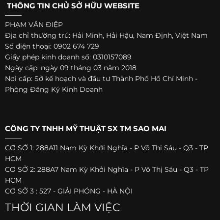
THÔNG TIN CHỦ SỞ HỮU WEBSITE
PHẠM VĂN ĐIỆP
Địa chỉ thường trú: Hải Minh, Hải Hậu, Nam Định, Việt Nam
Số điện thoại: 0902 674 729
Giấy phép kinh doanh số: 0310157089
Ngày cấp: ngày 09 tháng 03 năm 2018
Nơi cấp: Sở kế hoạch và đầu tư Thành Phố Hồ Chí Minh -
Phòng Đăng Ký Kinh Doanh
CÔNG TY TNHH MỸ THUẬT SX TM SAO MAI
CƠ SỞ 1: 288A11 Nam Kỳ Khởi Nghĩa - P Võ Thị Sáu - Q3 - TP
HCM
CƠ SỞ 2: 288A7 Nam Kỳ Khởi Nghĩa - P Võ Thị Sáu - Q3 - TP
HCM
CƠ SỞ 3 : 527 - GIẢI PHÓNG - HÀ NỘI
THỜI GIAN LÀM VIỆC