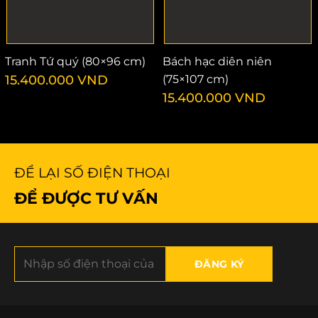
Tranh Tứ quý (80×96 cm)
Bách hạc diên niên
15.400.000
VND
(75×107 cm)
15.400.000
VND
ĐỂ LẠI SỐ ĐIỆN THOẠI
ĐỂ ĐƯỢC TƯ VẤN