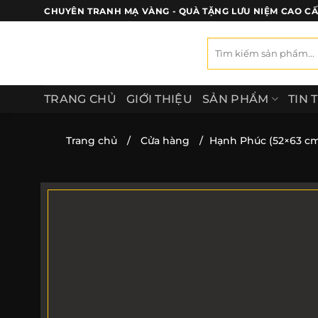
Bỏ
CHUYÊN TRANH MẠ VÀNG - QUÀ TẶNG LƯU NIỆM CAO C
qua
nội
Tìm
kiếm:
dung
TRANG CHỦ
GIỚI THIỆU
SẢN PHẨM
TIN 
Trang chủ
/
Cửa hàng
/
Hạnh Phúc (52×63 c