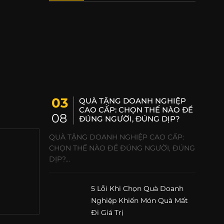
03
QUÀ TẶNG DOANH NGHIỆP
CAO CẤP: CHỌN THẾ NÀO ĐỂ
08
ĐÚNG NGƯỜI, ĐÚNG DỊP?
QUÀ TẶNG DOANH NGHIỆP CAO CẤP:
CHỌN THẾ NÀO ĐỂ ĐÚNG NGƯỜI, ĐÚNG
DỊP?...
5 Lỗi Khi Chọn Quà Doanh
Nghiệp Khiến Món Quà Mất
Đi Giá Trị