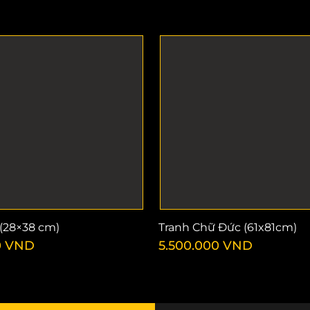
(28×38 cm)
Tranh Chữ Đức (61x81cm)
0
VND
5.500.000
VND