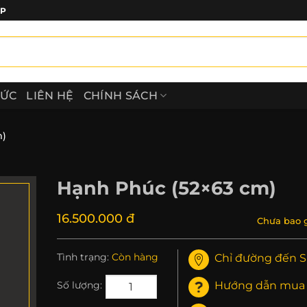
ẤP
TỨC
LIÊN HỆ
CHÍNH SÁCH
m)
Hạnh Phúc (52×63 cm)
16.500.000 đ
Chưa bao 
Tình trạng:
Còn hàng
Chỉ đường đến S
Hướng dẫn mua
Số lượng: