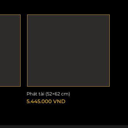
Phát tài (52×62 cm)
5.445.000
VND