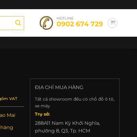
HOTLINE
0902 674 729
ĐỊA CHỈ MUA HÀNG
Tất cả showroom đều có chỗ đỗ ô tô,
gồm VAT
xe máy
Trụ sở:
ao Mai
288A11 Nam Kỳ Khởi Nghĩa,
 hàng
phường 8, Q3, Tp. HCM