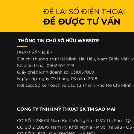
ĐỂ LẠI SỐ ĐIỆN THOẠI
ĐỂ ĐƯỢC TƯ VẤN
THÔNG TIN CHỦ SỞ HỮU WEBSITE
PHẠM VĂN ĐIỆP
Địa chỉ thường trú: Hải Minh, Hải Hậu, Nam Định, Việt
Số điện thoại: 0902 674 729
Giấy phép kinh doanh số: 0310157089
Ngày cấp: ngày 09 tháng 03 năm 2018
Nơi cấp: Sở kế hoạch và đầu tư Thành Phố Hồ Chí Min
CÔNG TY TNHH MỸ THUẬT SX TM SAO MAI
CƠ SỞ 1: 288A11 Nam Kỳ Khởi Nghĩa - P Võ Thị Sáu - Q3
CƠ SỞ 2: 288A7 Nam Kỳ Khởi Nghĩa - P Võ Thị Sáu - Q3
CƠ SỞ 3 : 527 - GIẢI PHÓNG - HÀ NỘI