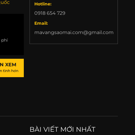
quốc
Hotline:
0918 654 729
Email:
mavangsaomai.com@gmail.com
 phí
ẾN XEM
n tình hơn
BÀI VIẾT MỚI NHẤT