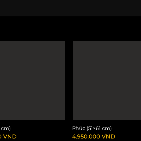
61cm)
Phúc (51×61 cm)
0
VND
4.950.000
VND