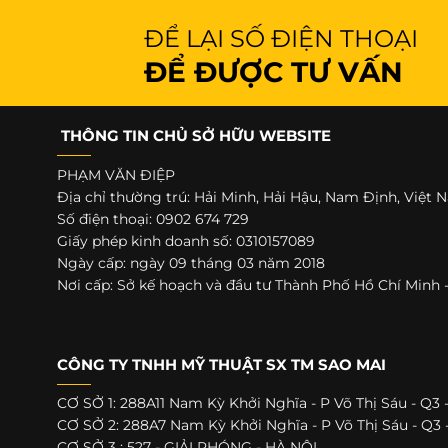
ĐỂ LẠI SỐ ĐIỆN THOẠI
ĐỂ ĐƯỢC TƯ VẤN
THÔNG TIN CHỦ SỞ HỮU WEBSITE
PHẠM VĂN ĐIỆP
Địa chỉ thường trú: Hải Minh, Hải Hậu, Nam Định, Việt
Số điện thoại: 0902 674 729
Giấy phép kinh doanh số: 0310157089
Ngày cấp: ngày 09 tháng 03 năm 2018
Nơi cấp: Sở kế hoạch và đầu tư Thành Phố Hồ Chí Min
CÔNG TY TNHH MỸ THUẬT SX TM SAO MAI
CƠ SỞ 1: 288A11 Nam Kỳ Khởi Nghĩa - P Võ Thị Sáu - Q3
CƠ SỞ 2: 288A7 Nam Kỳ Khởi Nghĩa - P Võ Thị Sáu - Q3
CƠ SỞ 3 : 527 - GIẢI PHÓNG - HÀ NỘI