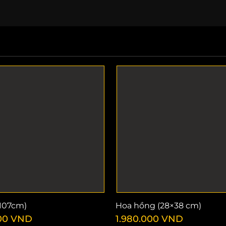
107cm)
Hoa hồng (28×38 cm)
00
VND
1.980.000
VND