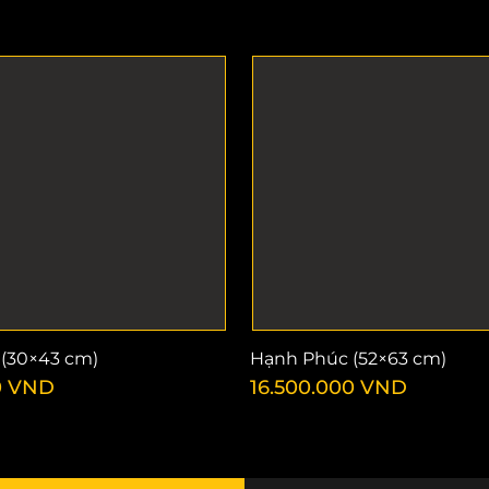
(30×43 cm)
Hạnh Phúc (52×63 cm)
0
VND
16.500.000
VND