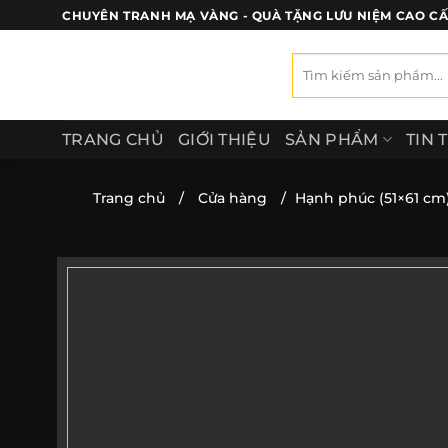
Bỏ
CHUYÊN TRANH MẠ VÀNG - QUÀ TẶNG LƯU NIỆM CAO C
qua
nội
Tìm
kiếm:
dung
TRANG CHỦ
GIỚI THIỆU
SẢN PHẨM
TIN 
Trang chủ
/
Cửa hàng
/
Hạnh phúc (51×61 cm