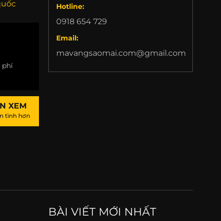
quốc
Hotline:
0918 654 729
Email:
mavangsaomai.com@gmail.com
 phí
ẾN XEM
n tình hơn
BÀI VIẾT MỚI NHẤT