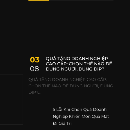
03
QUÀ TẶNG DOANH NGHIỆP
CAO CẤP: CHỌN THẾ NÀO ĐỂ
08
ĐÚNG NGƯỜI, ĐÚNG DỊP?
QUÀ TẶNG DOANH NGHIỆP CAO CẤP:
CHỌN THẾ NÀO ĐỂ ĐÚNG NGƯỜI, ĐÚNG
DỊP?...
5 Lỗi Khi Chọn Quà Doanh
Nghiệp Khiến Món Quà Mất
Đi Giá Trị