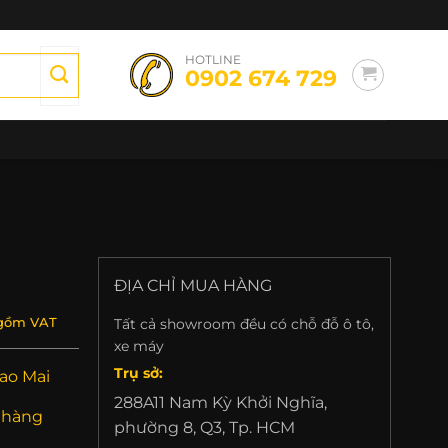
HOTLINE
0902 674 729
ĐỊA CHỈ MUA HÀNG
Tất cả showroom đều có chỗ đỗ ô tô,
gồm VAT
xe máy
Trụ sở:
ao Mai
288A11 Nam Kỳ Khởi Nghĩa,
 hàng
phường 8, Q3, Tp. HCM