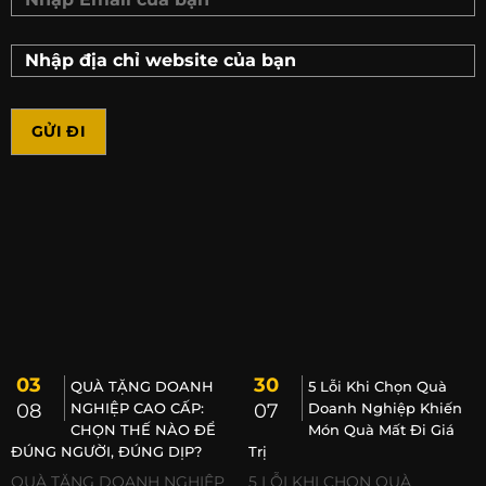
03
30
QUÀ TẶNG DOANH
5 Lỗi Khi Chọn Quà
08
NGHIỆP CAO CẤP:
07
Doanh Nghiệp Khiến
CHỌN THẾ NÀO ĐỂ
Món Quà Mất Đi Giá
ĐÚNG NGƯỜI, ĐÚNG DỊP?
Trị
QUÀ TẶNG DOANH NGHIỆP
5 LỖI KHI CHỌN QUÀ