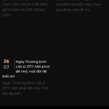
CAO CẤP: CHỌN THẾ NÀO
DOANH NGHIỆP Một món
ĐỂ ĐÚNG NGƯỜI, ĐÚNG
quà được trao đi chỉ...
DỊP?...
26
Ngày Thương binh
07
Liệt sĩ 27/7: Một phút
để nhớ, một đời để
biết ơn!
Ngày Thương binh Liệt sĩ
27/7: Một phút để nhớ, một
đời để biết...