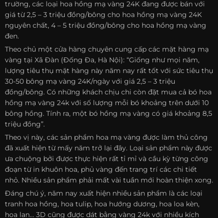
trường, các loại hoa hồng mạ vàng 24K đang được bán với
giá từ 2,5 – 3 triệu đồng/bông cho hoa hồng mạ vàng 24K
nguyên chất, 4 – 5 triệu đồng/bông cho hoa hồng mạ vàng
đen.
Theo chủ một cửa hàng chuyên cung cấp các mặt hàng mạ
vàng tại Xã Đàn (Đống Đa, Hà Nội): “Giống như mọi năm,
lượng tiêu thụ mặt hàng này năm nay rất tốt với sức tiêu thụ
30-50 bông mạ vàng 24K/ngày với giá 2,5 – 3 triệu
đồng/bông. Có những khách chịu chi còn đặt mua cả bó hoa
hồng mạ vàng 24k với số lượng mỗi bó khoảng trên dưới 10
bông hồng. Tính ra, một bó hồng mạ vàng có giá khoảng 8,5
triệu đồng”.
Theo vị này, các sản phẩm hoa mạ vàng được làm thủ công
đã xuất hiện từ mấy năm trở lại đây. Loại sản phẩm này được
ưa chuộng bởi được thực hiện rất tỉ mỉ và cầu kỳ từng công
đoạn từ in khuôn hoa, phủ vàng đến trang trí các chi tiết
nhỏ. Nhiều sản phẩm phải mất vài tuần mới hoàn thiện xong.
Đáng chú ý, năm nay xuất hiện nhiều sản phẩm là các loại
tranh hoa hồng, hoa tulip, hoa hướng dương, hoa loa kèn,
hoa lan… 3D cũng được dát bằng vàng 24k với nhiều kích