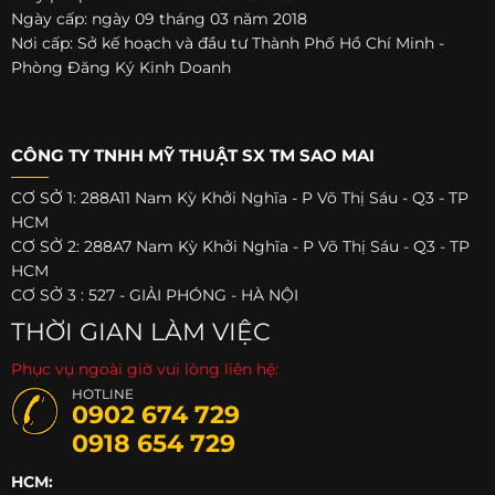
Ngày cấp: ngày 09 tháng 03 năm 2018
Nơi cấp: Sở kế hoạch và đầu tư Thành Phố Hồ Chí Minh -
Phòng Đăng Ký Kinh Doanh
CÔNG TY TNHH MỸ THUẬT SX TM SAO MAI
CƠ SỞ 1: 288A11 Nam Kỳ Khởi Nghĩa - P Võ Thị Sáu - Q3 - TP
HCM
CƠ SỞ 2: 288A7 Nam Kỳ Khởi Nghĩa - P Võ Thị Sáu - Q3 - TP
HCM
CƠ SỞ 3 : 527 - GIẢI PHÓNG - HÀ NỘI
THỜI GIAN LÀM VIỆC
Phục vụ ngoài giờ vui lòng liên hệ:
HOTLINE
0902 674 729
0918 654 729
HCM: