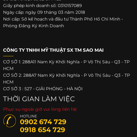
Giấy phép kinh doanh số: 0310157089
Ngày cấp: ngày 09 tháng 03 năm 2018
Nơi cấp: Sở kế hoạch và đầu tư Thành Phố Hồ Chí Minh -
Phòng Đăng Ký Kinh Doanh
CÔNG TY TNHH MỸ THUẬT SX TM SAO MAI
CƠ SỞ 1: 288A11 Nam Kỳ Khởi Nghĩa - P Võ Thị Sáu - Q3 - TP
HCM
CƠ SỞ 2: 288A7 Nam Kỳ Khởi Nghĩa - P Võ Thị Sáu - Q3 - TP
HCM
CƠ SỞ 3 : 527 - GIẢI PHÓNG - HÀ NỘI
THỜI GIAN LÀM VIỆC
Phục vụ ngoài giờ vui lòng liên hệ:
HOTLINE
0902 674 729
0918 654 729