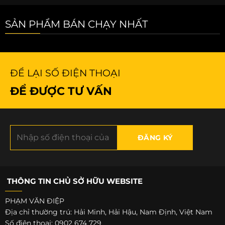
SẢN PHẨM BÁN CHẠY NHẤT
ĐỂ LẠI SỐ ĐIỆN THOẠI
ĐỂ ĐƯỢC TƯ VẤN
THÔNG TIN CHỦ SỞ HỮU WEBSITE
PHẠM VĂN ĐIỆP
Địa chỉ thường trú: Hải Minh, Hải Hậu, Nam Định, Việt Nam
Số điện thoại: 0902 674 729