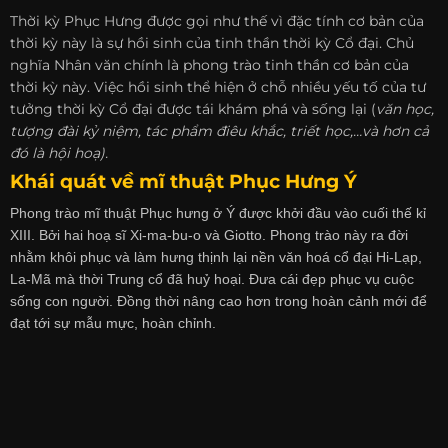
Thời kỳ Phục Hưng được gọi như thế vì đặc tính cơ bản của
thời kỳ này là sự hồi sinh của tinh thần thời kỳ Cổ đại. Chủ
nghĩa Nhân văn chính là phong trào tinh thần cơ bản của
thời kỳ này. Việc hồi sinh thể hiện ở chỗ nhiều yếu tố của tư
tưởng thời kỳ Cổ đại được tái khám phá và sống lại (
văn học
,
tượng đài kỷ niệm, tác phẩm
điêu khắc
,
triết học
,…
và hơn cả
đó là hội hoạ
).
Khái quát về mĩ thuật Phục Hưng Ý
Phong trào mĩ thuật Phục hưng ở Ý được khởi đầu vào cuối thế kỉ
XIII. Bởi hai hoạ sĩ Xi-ma-bu-o và Giotto. Phong trào này ra đời
nhằm khôi phục và làm hưng thịnh lại nền văn hoá cổ đại Hi-Lạp,
La-Mã mà thời Trung cổ đã huỷ hoại. Đưa cái đẹp phục vụ cuộc
sống con người. Đồng thời nâng cao hơn trong hoàn cảnh mới để
đạt tới sự mẫu mực, hoàn chỉnh.