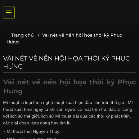
Bỏ
qua
nội
dung
Trang chủ
/
Vài nét về nền hội họa thời kỳ Phục
Hưng
VÀI NÉT VỀ NỀN HỘI HỌA THỜI KỲ PHỤC
HƯNG
Vài nét về nền hội họa thời kỳ Phục
Hưng
Mĩ thuật là loại h́ình nghệ thuật xuất hiện đầu tiên trên thế giới. Mĩ
thuật xuất hiện ngay từ khi con người có mặt trên trái đất. Đi cùng
với lịch sử thế giới, lịch sử Mĩ thuật trải qua các thời kỳ phát triển,
các giai đoạn lắng đọng hay tàn lụi.
– Mĩ thuật thời Nguyên Thuỷ