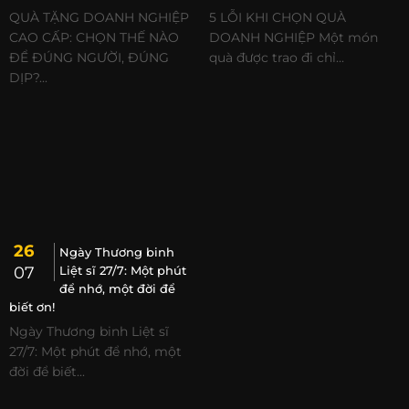
QUÀ TẶNG DOANH NGHIỆP
5 LỖI KHI CHỌN QUÀ
CAO CẤP: CHỌN THẾ NÀO
DOANH NGHIỆP Một món
ĐỂ ĐÚNG NGƯỜI, ĐÚNG
quà được trao đi chỉ...
DỊP?...
26
Ngày Thương binh
07
Liệt sĩ 27/7: Một phút
để nhớ, một đời để
biết ơn!
Ngày Thương binh Liệt sĩ
27/7: Một phút để nhớ, một
đời để biết...