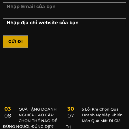
03
30
QUÀ TẶNG DOANH
5 Lỗi Khi Chọn Quà
08
NGHIỆP CAO CẤP:
07
Doanh Nghiệp Khiến
CHỌN THẾ NÀO ĐỂ
Món Quà Mất Đi Giá
ĐÚNG NGƯỜI, ĐÚNG DỊP?
Trị