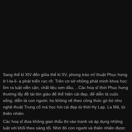
Sang thế kỉ XIV đến giữa thế kỉ XV, phong trào mĩ thuật Phục hưng
ở I-ta-li- a phát triển rực rỡ. Trên cơ sở những phát minh khoa học:
t́ìm ra luật viễn cận, chất liệu sơn dầu,…Các hoạ sĩ thời Phục hưng
thường lấy đề tài tôn giáo để thể hiện cái đẹp, để diễn tả cuộc
sống, diễn tả con người, họ không vẽ theo công thức g̣ò bó như
nghệ thuật Trung cổ mà học hỏi cái đẹp từ thời Hy Lạp, La Mã, từ
thiên nhiên.
Các hoạ sĩ đưa không gian thấu thị vào tranh và áp dụng những
luật với khối theo sáng tối. Nhờ đó con người và thiên nhiên được