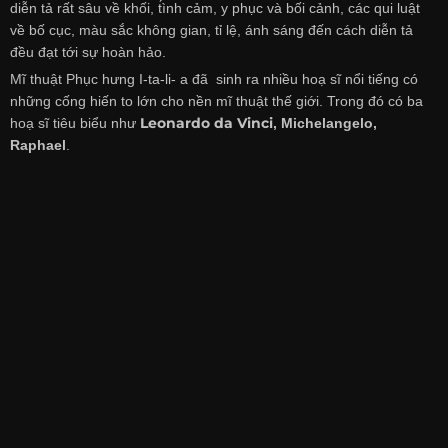
diễn tả rất sâu về khối, t́ình cảm, y phục và bối cảnh, các qui luật
về bố cục, màu sắc không gian, tỉ lệ, ánh sáng đến cách diễn tả
đều đạt tới sự hoàn hảo.
Mĩ thuật Phục hưng I-ta-li- a đã sinh ra nhiều hoạ sĩ nổi tiếng có
những cống hiến to lớn cho nền mĩ thuật thế giới. Trong đó có ba
Leonardo da Vinci
hoạ sĩ tiêu biểu như
, Michelangelo,
Raphael
.