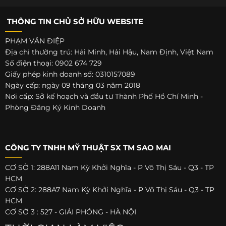
THÔNG TIN CHỦ SỞ HỮU WEBSITE
PHẠM VĂN ĐIỆP
Địa chỉ thường trú: Hải Minh, Hải Hậu, Nam Định, Việt Nam
Số điện thoại: 0902 674 729
Giấy phép kinh doanh số: 0310157089
Ngày cấp: ngày 09 tháng 03 năm 2018
Nơi cấp: Sở kế hoạch và đầu tư Thành Phố Hồ Chí Minh -
Phòng Đăng Ký Kinh Doanh
CÔNG TY TNHH MỸ THUẬT SX TM SAO MAI
CƠ SỞ 1: 288A11 Nam Kỳ Khởi Nghĩa - P Võ Thị Sáu - Q3 - TP
HCM
CƠ SỞ 2: 288A7 Nam Kỳ Khởi Nghĩa - P Võ Thị Sáu - Q3 - TP
HCM
CƠ SỞ 3 : 527 - GIẢI PHÓNG - HÀ NỘI