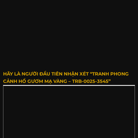
HÃY LÀ NGƯỜI ĐẦU TIÊN NHẬN XÉT “TRANH PHONG
CẢNH HỒ GƯƠM MẠ VÀNG – TRB-0025-3545”