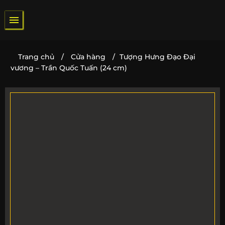
Bỏ
qua
nội
dung
Trang chủ
/
Cửa hàng
/
Tượng Hưng Đạo Đại
vương – Trần Quốc Tuấn (24 cm)