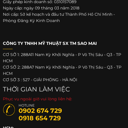
Giấy phép kinh doanh số: 0310157089
Ngày cấp: ngày 09 tháng 03 năm 2018
Nơi cấp: Sở kế hoạch và đầu tư Thành Phố Hồ Chí Minh -
Phòng Đăng Ký Kinh Doanh
CÔNG TY TNHH MỸ THUẬT SX TM SAO MAI
CƠ SỞ 1: 288A11 Nam Kỳ Khởi Nghĩa - P Võ Thị Sáu - Q3 - TP
HCM
CƠ SỞ 2: 288A7 Nam Kỳ Khởi Nghĩa - P Võ Thị Sáu - Q3 - TP
HCM
CƠ SỞ 3 : 527 - GIẢI PHÓNG - HÀ NỘI
THỜI GIAN LÀM VIỆC
Phục vụ ngoài giờ vui lòng liên hệ:
HOTLINE
0902 674 729
0918 654 729
HCM: