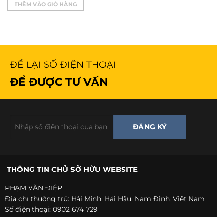
THÊM VÀO GIỎ HÀNG
ĐỂ LẠI SỐ ĐIỆN THOẠI
ĐỂ ĐƯỢC TƯ VẤN
THÔNG TIN CHỦ SỞ HỮU WEBSITE
PHẠM VĂN ĐIỆP
Địa chỉ thường trú: Hải Minh, Hải Hậu, Nam Định, Việt Nam
Số điện thoại: 0902 674 729