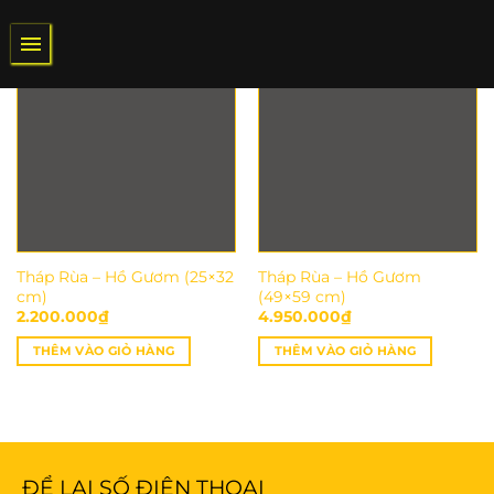
Bỏ
qua
nội
dung
Tháp Rùa – Hồ Gươm (25×32
Tháp Rùa – Hồ Gươm
cm)
(49×59 cm)
2.200.000
₫
4.950.000
₫
THÊM VÀO GIỎ HÀNG
THÊM VÀO GIỎ HÀNG
ĐỂ LẠI SỐ ĐIỆN THOẠI