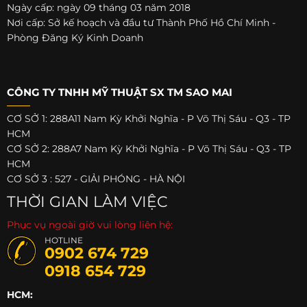
Ngày cấp: ngày 09 tháng 03 năm 2018
Nơi cấp: Sở kế hoạch và đầu tư Thành Phố Hồ Chí Minh -
Phòng Đăng Ký Kinh Doanh
CÔNG TY TNHH MỸ THUẬT SX TM SAO MAI
CƠ SỞ 1: 288A11 Nam Kỳ Khởi Nghĩa - P Võ Thị Sáu - Q3 - TP
HCM
CƠ SỞ 2: 288A7 Nam Kỳ Khởi Nghĩa - P Võ Thị Sáu - Q3 - TP
HCM
CƠ SỞ 3 : 527 - GIẢI PHÓNG - HÀ NỘI
THỜI GIAN LÀM VIỆC
Phục vụ ngoài giờ vui lòng liên hệ:
HOTLINE
0902 674 729
0918 654 729
HCM: