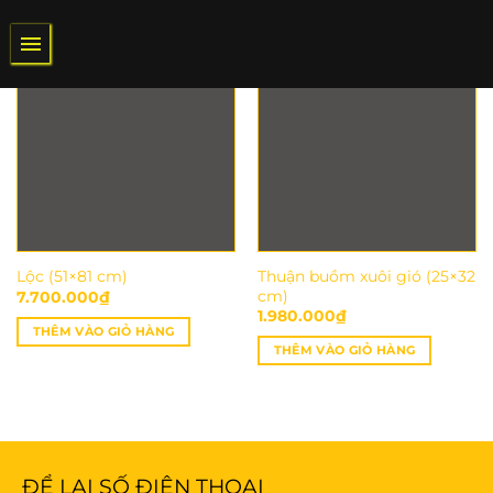
Bỏ
qua
nội
dung
Thuận buồm xuôi gió (25×32
Lộc (51×81 cm)
cm)
7.700.000
₫
1.980.000
₫
THÊM VÀO GIỎ HÀNG
THÊM VÀO GIỎ HÀNG
ĐỂ LẠI SỐ ĐIỆN THOẠI