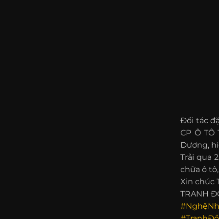
Đối tác 
CP Ô TÔ T
Dương, hi
Trải qua 
chữa ô tô
Xin chúc
TRANH ĐỒ
#NghệNh
#TranhĐ