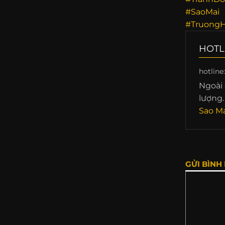
#SaoMai
#TruongH
HOTL
hotline
Ngoài 
lượng.
Sao Ma
GỬI BÌNH