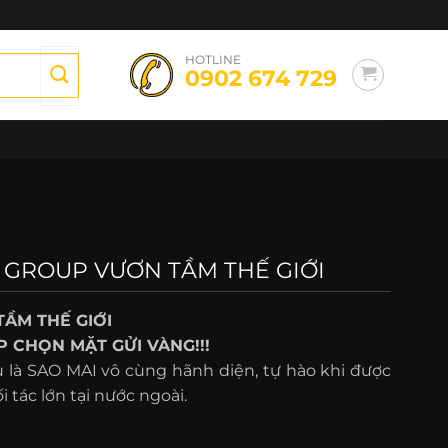
HOTLINE
0902 674 729
 GROUP VƯƠN TẦM THẾ GIỚI
ẦM THẾ GIỚI
 CHỌN MẶT GỬI VÀNG!!!
 là SAO MAI vô cùng hãnh diện, tự hào khi được
 tác lớn tại nước ngoài.