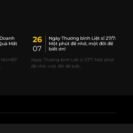
26
 Doanh
Ngày Thương binh Liệt sĩ 27/7:
Quà Mất
Một phút để nhớ, một đời để
07
biết ơn!
 NGHIỆP
Ngày Thương binh Liệt sĩ 27/7: Một phút
.
để nhớ, một đời để biết...