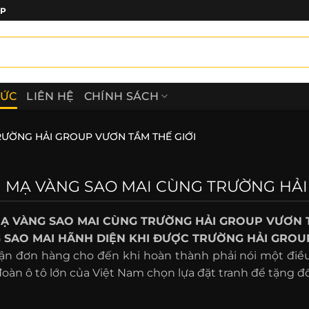
ẤP
TỨC
LIÊN HỆ
CHÍNH SÁCH
RƯỜNG HẢI GROUP VƯƠN TẦM THẾ GIỚI
 MẠ VÀNG SAO MAI CÙNG TRƯỜNG HẢI
Ạ VÀNG SAO MAI CÙNG TRƯỜNG HẢI GROUP VƯƠN T
 SAO MAI HÃNH DIỆN KHI ĐƯỢC TRƯỜNG HẢI GROUP
ận đơn hàng cho đến khi hoàn thành phải nói một điều
oàn ô tô lớn của Việt Nam chọn lựa đặt tranh để tặng đối