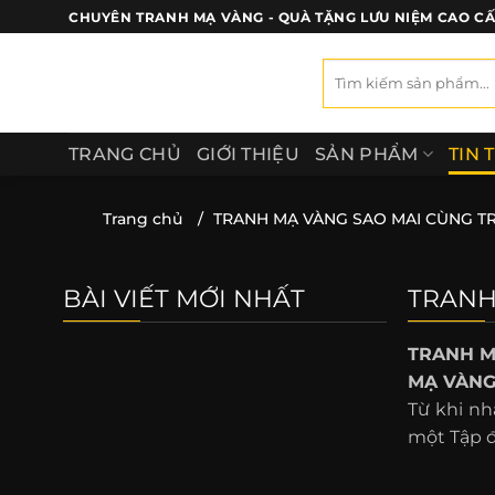
Bỏ
CHUYÊN TRANH MẠ VÀNG - QUÀ TẶNG LƯU NIỆM CAO C
qua
nội
Tìm
kiếm:
dung
TRANG CHỦ
GIỚI THIỆU
SẢN PHẨM
TIN 
Trang chủ
/
TRANH MẠ VÀNG SAO MAI CÙNG T
BÀI VIẾT MỚI NHẤT
TRANH
TRANH M
MẠ VÀNG
Từ khi nh
một Tập đ