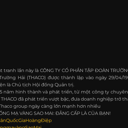
đặt tranh lần này là CÔNG TY CỔ PHẦN TẬP ĐOÀN TRƯỜN
rường Hải (THACO) được thành lập vào ngày 29/04/199
ện là Chủ tịch Hội đồng Quản trị.
25 năm hình thành và phát triển, từ một công ty chuyê
, THACO đã phát triển vượt bậc, đưa doanh nghiệp trở 
 Thaco group ngày càng lớn mạnh hơn nhiều
NG MẠ VÀNG SAO MAI: ĐẲNG CẤP LÀ CỦA BẠN!
ânQuốcGiaHoàngĐiệp
ồngmạvàngSaoMai