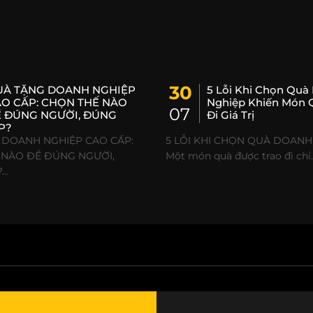
30
UÀ TẶNG DOANH NGHIỆP
5 Lỗi Khi Chọn Quà
O CẤP: CHỌN THẾ NÀO
Nghiệp Khiến Món 
07
 ĐÚNG NGƯỜI, ĐÚNG
Đi Giá Trị
P?
 DOANH NGHIỆP CAO CẤP:
5 LỖI KHI CHỌN QUÀ DOANH
 NÀO ĐỂ ĐÚNG NGƯỜI,
Một món quà được trao đi chỉ..
..