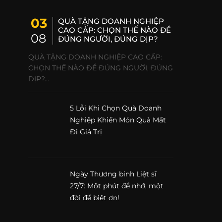
03
QUÀ TẶNG DOANH NGHIỆP
CAO CẤP: CHỌN THẾ NÀO ĐỂ
08
ĐÚNG NGƯỜI, ĐÚNG DỊP?
QUÀ TẶNG DOANH NGHIỆP CAO CẤP:
CHỌN THẾ NÀO ĐỂ ĐÚNG NGƯỜI, ĐÚNG
DỊP?...
5 Lỗi Khi Chọn Quà Doanh
Nghiệp Khiến Món Quà Mất
Đi Giá Trị
Ngày Thương binh Liệt sĩ
27/7: Một phút để nhớ, một
đời để biết ơn!