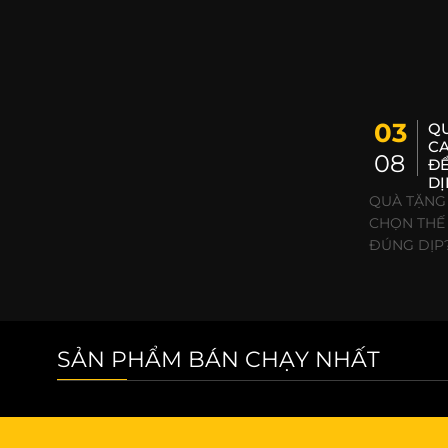
03
Q
CA
08
ĐỂ
DỊ
QUÀ TẶNG
CHỌN THẾ
ĐÚNG DỊP?.
SẢN PHẨM BÁN CHẠY NHẤT