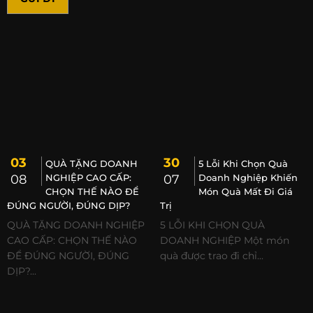
03
30
QUÀ TẶNG DOANH
5 Lỗi Khi Chọn Quà
08
NGHIỆP CAO CẤP:
07
Doanh Nghiệp Khiến
CHỌN THẾ NÀO ĐỂ
Món Quà Mất Đi Giá
ĐÚNG NGƯỜI, ĐÚNG DỊP?
Trị
QUÀ TẶNG DOANH NGHIỆP
5 LỖI KHI CHỌN QUÀ
CAO CẤP: CHỌN THẾ NÀO
DOANH NGHIỆP Một món
ĐỂ ĐÚNG NGƯỜI, ĐÚNG
quà được trao đi chỉ...
DỊP?...