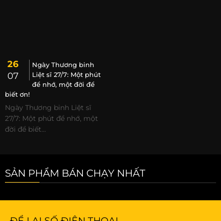
26
Ngày Thương binh
07
Liệt sĩ 27/7: Một phút
để nhớ, một đời để
biết ơn!
Ngày Thương binh Liệt sĩ
27/7: Một phút để nhớ, một
đời để biết...
SẢN PHẨM BÁN CHẠY NHẤT
ĐỂ LẠI SỐ ĐIỆN THOẠI