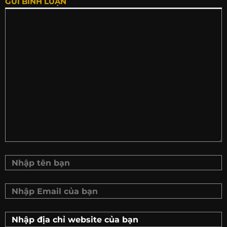
GỬI BÌNH LUẬN