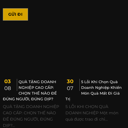
03
30
QUÀ TẶNG DOANH
5 Lỗi Khi Chọn Quà
08
NGHIỆP CAO CẤP:
07
Doanh Nghiệp Khiến
CHỌN THẾ NÀO ĐỂ
Món Quà Mất Đi Giá
ĐÚNG NGƯỜI, ĐÚNG DỊP?
Trị
QUÀ TẶNG DOANH NGHIỆP
5 LỖI KHI CHỌN QUÀ
CAO CẤP: CHỌN THẾ NÀO
DOANH NGHIỆP Một món
ĐỂ ĐÚNG NGƯỜI, ĐÚNG
quà được trao đi chỉ...
DỊP?...