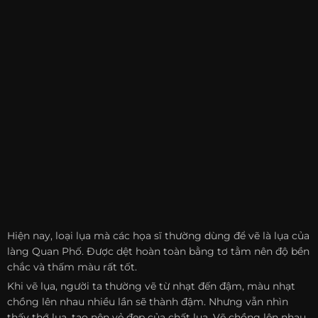
Hiện nay, loại lụa mà các họa sĩ thường dùng để vẽ là lụa của
làng Quan Phố. Được dệt hoàn toàn bằng tơ tằm nên độ bền
chắc và thấm màu rất tốt.
Khi vẽ lụa, người ta thường vẽ từ nhạt đến đậm, màu nhạt
chồng lên nhau nhiều lần sẽ thành đậm. Nhưng vẫn nhìn
thấy thớ lụa, tạo nên vẻ đẹp của chất lụa. Vẽ chồng lên nhau