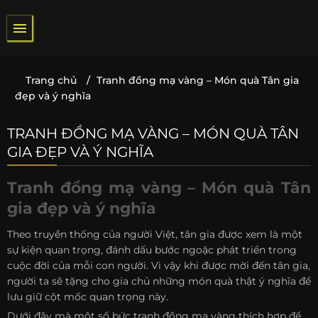
Bỏ
qua
nội
dung
Trang chủ
/
Tranh đồng mạ vàng – Món quà Tân gia
đẹp và ý nghĩa
TRANH ĐỒNG MẠ VÀNG – MÓN QUÀ TÂN
GIA ĐẸP VÀ Ý NGHĨA
Tranh đồng mạ vàng – Món quà Tân
gia đẹp và ý nghĩa
Theo truyền thống của người Việt, tân gia được xem là một
sự kiện quan trọng, đánh dấu bước ngoặc phát triển trong
cuộc đời của mỗi con người. Vì vậy khi được mời đến tân gia,
người ta sẽ tặng cho gia chủ những món quà thật ý nghĩa để
lưu giữ cột mốc quan trọng này.
Dưới đây mà một số bức tranh đồng mạ vàng thích hợp để