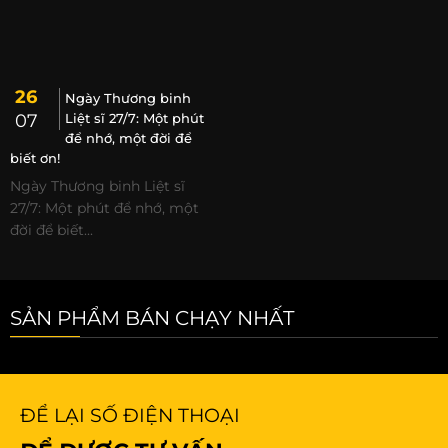
26
Ngày Thương binh
07
Liệt sĩ 27/7: Một phút
để nhớ, một đời để
biết ơn!
Ngày Thương binh Liệt sĩ
27/7: Một phút để nhớ, một
đời để biết...
SẢN PHẨM BÁN CHẠY NHẤT
ĐỂ LẠI SỐ ĐIỆN THOẠI