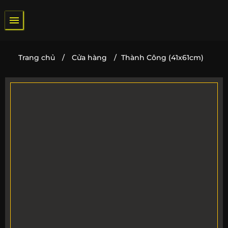
Bỏ
qua
nội
dung
Trang chủ
/
Cửa hàng
/
Thành Công (41x61cm)