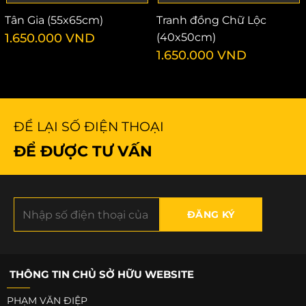
Tân Gia (55x65cm)
Tranh đồng Chữ Lộc
1.650.000
VND
(40x50cm)
1.650.000
VND
ĐỂ LẠI SỐ ĐIỆN THOẠI
ĐỂ ĐƯỢC TƯ VẤN
THÔNG TIN CHỦ SỞ HỮU WEBSITE
PHẠM VĂN ĐIỆP