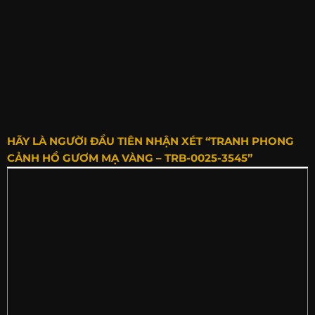
HÃY LÀ NGƯỜI ĐẦU TIÊN NHẬN XÉT “TRANH PHONG
CẢNH HỒ GƯƠM MẠ VÀNG – TRB-0025-3545”