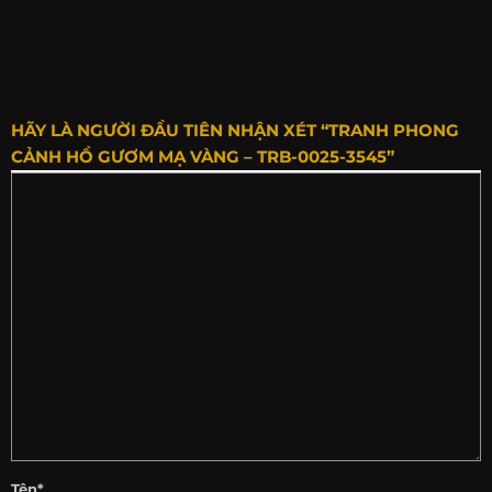
HÃY LÀ NGƯỜI ĐẦU TIÊN NHẬN XÉT “TRANH PHONG
CẢNH HỒ GƯƠM MẠ VÀNG – TRB-0025-3545”
Tên*