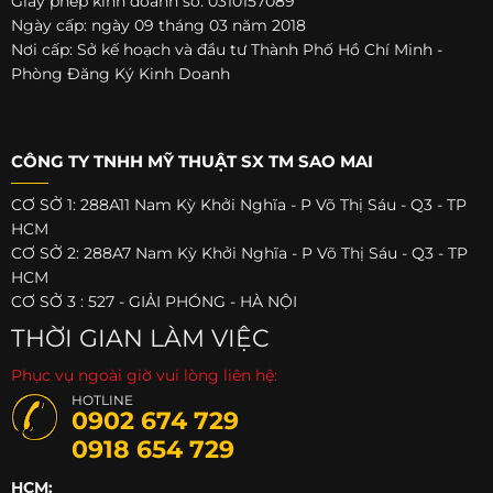
Giấy phép kinh doanh số: 0310157089
Ngày cấp: ngày 09 tháng 03 năm 2018
Nơi cấp: Sở kế hoạch và đầu tư Thành Phố Hồ Chí Minh -
Phòng Đăng Ký Kinh Doanh
CÔNG TY TNHH MỸ THUẬT SX TM SAO MAI
CƠ SỞ 1: 288A11 Nam Kỳ Khởi Nghĩa - P Võ Thị Sáu - Q3 - TP
HCM
CƠ SỞ 2: 288A7 Nam Kỳ Khởi Nghĩa - P Võ Thị Sáu - Q3 - TP
HCM
CƠ SỞ 3 : 527 - GIẢI PHÓNG - HÀ NỘI
THỜI GIAN LÀM VIỆC
Phục vụ ngoài giờ vui lòng liên hệ:
HOTLINE
0902 674 729
0918 654 729
HCM: