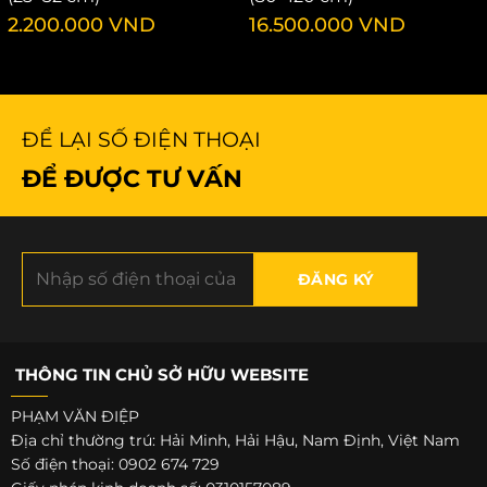
2.200.000
VND
16.500.000
VND
ĐỂ LẠI SỐ ĐIỆN THOẠI
ĐỂ ĐƯỢC TƯ VẤN
THÔNG TIN CHỦ SỞ HỮU WEBSITE
PHẠM VĂN ĐIỆP
Địa chỉ thường trú: Hải Minh, Hải Hậu, Nam Định, Việt Nam
Số điện thoại: 0902 674 729