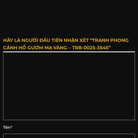
HÃY LÀ NGƯỜI ĐẦU TIÊN NHẬN XÉT “TRANH PHONG
CẢNH HỒ GƯƠM MẠ VÀNG – TRB-0025-3545”
Tên*