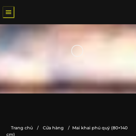
Bỏ
qua
nội
TRANG
dung
CHỦ
/
QUÀ
TẶNG
NGÀY
LỄ
/
QUÀ
TẶNG
TÂN
GIA
Trang chủ
/
Cửa hàng
/
Mai khai phú quý (80×140
cm)