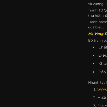
và vượng kh
Tranh Tứ Q
thu hút nh
Tranh phon
quà biếu…
Mạ Vàng
S
Bộ tranh t
Chất
Điêu
Khun
Bảo 
Nhanh tay 
www
Hoặc
Địa 