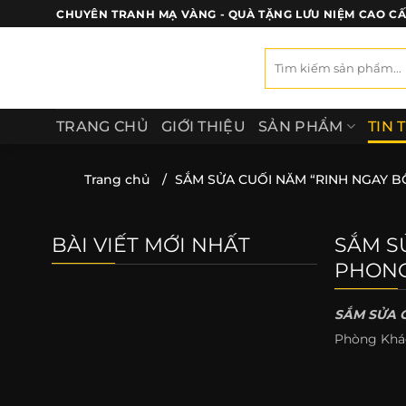
Bỏ
CHUYÊN TRANH MẠ VÀNG - QUÀ TẶNG LƯU NIỆM CAO C
qua
nội
Tìm
kiếm:
dung
TRANG CHỦ
GIỚI THIỆU
SẢN PHẨM
TIN 
Trang chủ
/
SẮM SỬA CUỐI NĂM “RINH NGAY B
BÀI VIẾT MỚI NHẤT
SẮM S
PHONG
SẮM SỬA 
Phòng Khá