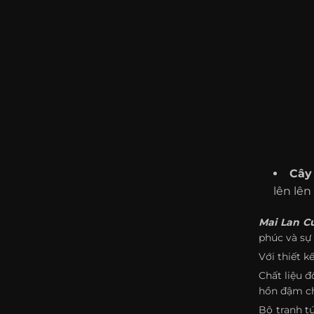
Cây
lên lên
Mai Lan C
phúc và sự
Với thiết 
Chất liệu 
hồn đậm ch
Bộ tranh t