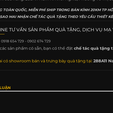
 TOÀN QUỐC, MIỄN PHÍ SHIP TRONG BÁN KÍNH 20KM TP HỒ
AO MAI NHẬN CHẾ TÁC QUÀ TẶNG THEO YÊU CẦU THIẾT KẾ 
INE TƯ VẤN SẢN PHẨM QUÀ TẶNG, DỊCH VỤ MẠ 
:
0918 654 729 - 0902 674 729
các sản phẩm có sẵn, bạn có thể đặt
chế tác quà tặng t
i có showroom bán và trưng bày quà tặng tại:
288A11 N
 LUẬN