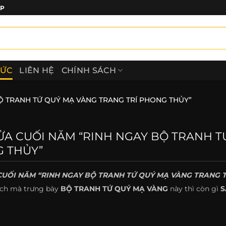
ẤP
TỨC
LIÊN HỆ
CHÍNH SÁCH
Ộ TRANH TỨ QUÝ MẠ VÀNG TRANG TRÍ PHONG THỦY”
ỬA CUỐI NĂM “RINH NGAY BỘ TRANH T
 THỦY”
CUỐI NĂM “RINH NGAY BỘ TRANH TỨ QUÝ MẠ VÀNG TRANG 
ch mà trưng bày
BỘ TRANH TỨ QUÝ MẠ VÀNG
này thì còn gì
S