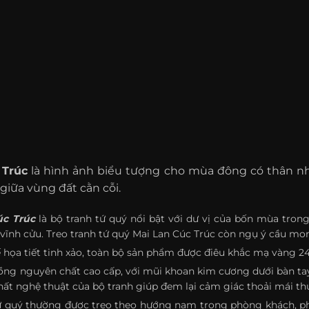
 Trúc
là hình ảnh biểu tượng cho mùa đông có thân n
 giữa vùng đất cằn cỗi.
úc Trúc
là bộ tranh tứ quý nổi bật với dư vị của bốn mùa tro
 vĩnh cửu. Treo tranh tứ quý Mai Lan Cúc Trúc còn ngụ ý cầu mo
kế họa tiết tinh xảo, toàn bộ sản phẩm được điêu khắc mạ vàng 2
đồng nguyên chất cao cấp, với mũi khoan kim cương dưới bàn ta
ất nghệ thuật của bộ tranh giúp đem lại cảm giác thoải mái thư
ứ quý thường được treo theo hướng nam trong phòng khách, ph