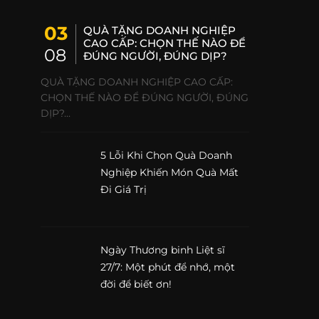
03
QUÀ TẶNG DOANH NGHIỆP
CAO CẤP: CHỌN THẾ NÀO ĐỂ
08
ĐÚNG NGƯỜI, ĐÚNG DỊP?
QUÀ TẶNG DOANH NGHIỆP CAO CẤP:
CHỌN THẾ NÀO ĐỂ ĐÚNG NGƯỜI, ĐÚNG
DỊP?...
5 Lỗi Khi Chọn Quà Doanh
Nghiệp Khiến Món Quà Mất
Đi Giá Trị
Ngày Thương binh Liệt sĩ
27/7: Một phút để nhớ, một
đời để biết ơn!