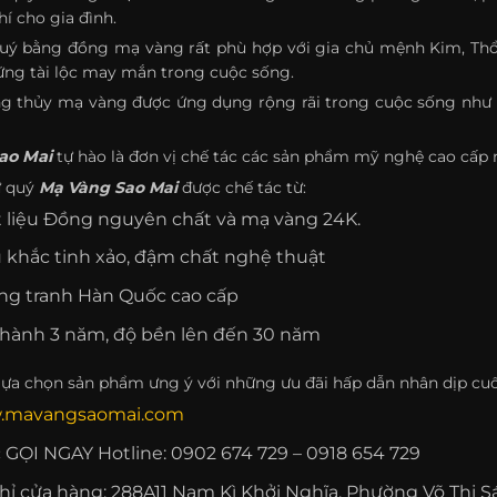
í cho gia đình.
uý bằng đồng mạ vàng rất phù hợp với gia chủ mệnh Kim, Thổ,
ững tài lộc may mắn trong cuộc sống.
g thủy mạ vàng được ứng dụng rộng rãi trong cuộc sống như dù
ao Mai
tự hào là đơn vị chế tác các sản phẩm mỹ nghệ cao cấp 
ứ quý
Mạ Vàng Sao Mai
được chế tác từ:
 liệu Đồng nguyên chất và mạ vàng 24K.
 khắc tinh xảo, đậm chất nghệ thuật
g tranh Hàn Quốc cao cấp
hành 3 năm, độ bền lên đến 30 năm
lựa chọn sản phẩm ưng ý với những ưu đãi hấp dẫn nhân dịp cu
.mavangsaomai.com
 GỌI NGAY Hotline: 0902 674 729 – 0918 654 729
chỉ cửa hàng: 288A11 Nam Kì Khởi Nghĩa, Phường Võ Thị S