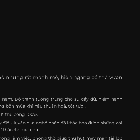
hỏ nhưng rất mạnh mẽ, hiên ngang có thể vươn
ng năm. Bộ tranh tượng trưng cho sự đầy đủ, niềm hạnh
ng bốn mùa khí hậu thuận hoà, tốt tươi.
4K thủ công 100%.
y điêu luyện của nghệ nhân đã khắc họa được những cái
 thái cho gia chủ
òng làm việc, phòng thờ giúp thu hút may mắn tài lộc