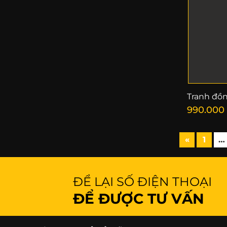
Tranh đồ
990.000
«
1
…
ĐỂ LẠI SỐ ĐIỆN THOẠI
ĐỂ ĐƯỢC TƯ VẤN