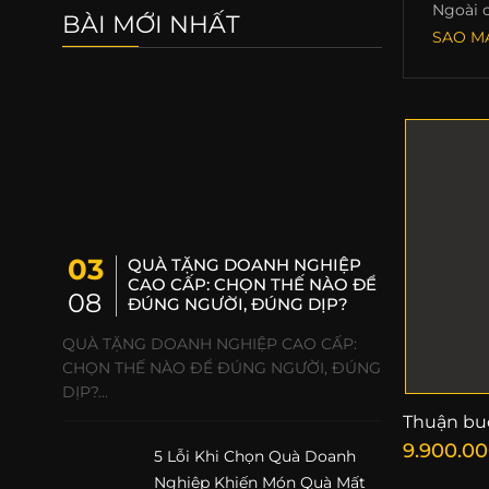
Ngoài 
BÀI MỚI NHẤT
SAO MA
03
QUÀ TẶNG DOANH NGHIỆP
CAO CẤP: CHỌN THẾ NÀO ĐỂ
08
ĐÚNG NGƯỜI, ĐÚNG DỊP?
QUÀ TẶNG DOANH NGHIỆP CAO CẤP:
CHỌN THẾ NÀO ĐỂ ĐÚNG NGƯỜI, ĐÚNG
DỊP?...
Thuận buồ
9.900.0
5 Lỗi Khi Chọn Quà Doanh
Nghiệp Khiến Món Quà Mất