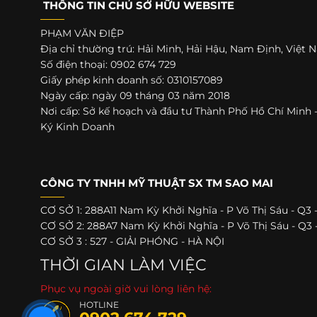
THÔNG TIN CHỦ SỞ HỮU WEBSITE
PHẠM VĂN ĐIỆP
Địa chỉ thường trú: Hải Minh, Hải Hậu, Nam Định, Việt
Số điện thoại: 0902 674 729
Giấy phép kinh doanh số: 0310157089
Ngày cấp: ngày 09 tháng 03 năm 2018
Nơi cấp: Sở kế hoạch và đầu tư Thành Phố Hồ Chí Minh
Ký Kinh Doanh
CÔNG TY TNHH MỸ THUẬT SX TM SAO MAI
CƠ SỞ 1: 288A11 Nam Kỳ Khởi Nghĩa - P Võ Thị Sáu - Q3
CƠ SỞ 2: 288A7 Nam Kỳ Khởi Nghĩa - P Võ Thị Sáu - Q3
CƠ SỞ 3 : 527 - GIẢI PHÓNG - HÀ NỘI
THỜI GIAN LÀM VIỆC
Phục vụ ngoài giờ vui lòng liên hệ:
HOTLINE