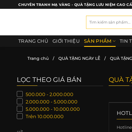
Bỏ
CHUYÊN TRANH MẠ VÀNG - QUÀ TẶNG LƯU NIỆM CAO C
qua
nội
Tìm
kiếm:
dung
TRANG CHỦ
GIỚI THIỆU
SẢN PHẨM
TIN 
Trang chủ
/
QUÀ TẶNG NGÀY LỄ
/
QUÀ TẶNG
LỌC THEO GIÁ BÁN
QUÀ T
500.000 - 2.000.000
2.000.000 - 5.000.000
5.000.000 - 10.000.000
HOTL
Trên 10.000.000
Hotline
-->