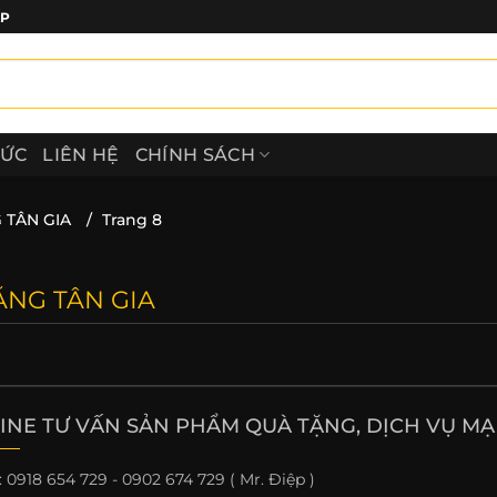
ẤP
TỨC
LIÊN HỆ
CHÍNH SÁCH
 TÂN GIA
/
Trang 8
ẶNG TÂN GIA
INE TƯ VẤN SẢN PHẨM QUÀ TẶNG, DỊCH VỤ MẠ 
: 0918 654 729 - 0902 674 729 ( Mr. Điệp )