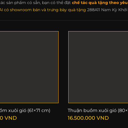
các sản phẩm có sẵn, bạn có thể đặt
chế tác quà tặng theo yêu 
I có showroom bán và trưng bày quà tặng
288A11 Nam Kỳ Khởi 
m xuôi gió (61×71 cm)
Thuận buồm xuôi gió (80×
00
VND
16.500.000
VND