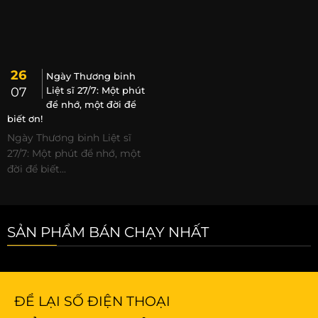
26
Ngày Thương binh
07
Liệt sĩ 27/7: Một phút
để nhớ, một đời để
biết ơn!
Ngày Thương binh Liệt sĩ
27/7: Một phút để nhớ, một
đời để biết...
SẢN PHẨM BÁN CHẠY NHẤT
ĐỂ LẠI SỐ ĐIỆN THOẠI