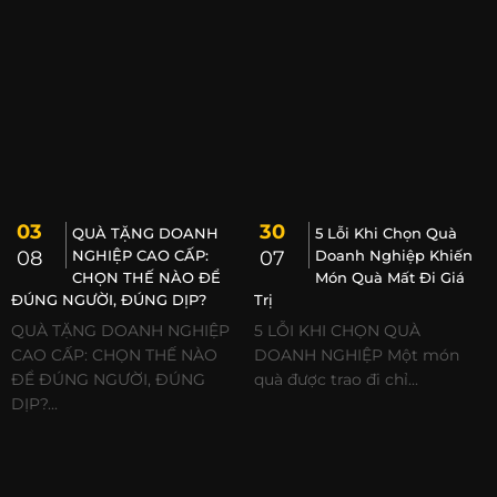
03
30
QUÀ TẶNG DOANH
5 Lỗi Khi Chọn Quà
08
NGHIỆP CAO CẤP:
07
Doanh Nghiệp Khiến
CHỌN THẾ NÀO ĐỂ
Món Quà Mất Đi Giá
ĐÚNG NGƯỜI, ĐÚNG DỊP?
Trị
QUÀ TẶNG DOANH NGHIỆP
5 LỖI KHI CHỌN QUÀ
CAO CẤP: CHỌN THẾ NÀO
DOANH NGHIỆP Một món
ĐỂ ĐÚNG NGƯỜI, ĐÚNG
quà được trao đi chỉ...
DỊP?...