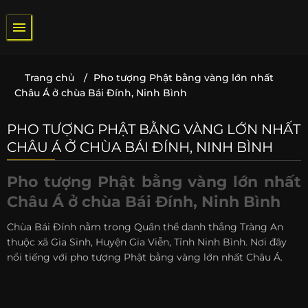
Bỏ
qua
nội
dung
Trang chủ
/
Pho tượng Phật bằng vàng lớn nhất
Châu Á ở chùa Bái Đính, Ninh Bình
PHO TƯỢNG PHẬT BẰNG VÀNG LỚN NHẤT
CHÂU Á Ở CHÙA BÁI ĐÍNH, NINH BÌNH
Pho tượng Phật bằng vàng lớn nhất
Châu Á ở chùa Bái Đính, Ninh Bình
Chùa Bái Đính nằm trong Quần thể danh thắng Tràng An
thuộc xã Gia Sinh, Huyện Gia Viễn, Tỉnh Ninh Bình. Nơi đây
nổi tiếng với pho tượng Phật bằng vàng lớn nhất Châu Á.