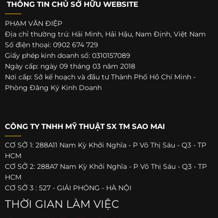
THÔNG TIN CHỦ SỞ HỮU WEBSITE
PHẠM VĂN ĐIỆP
Địa chỉ thường trú: Hải Minh, Hải Hậu, Nam Định, Việt Nam
Số điện thoại: 0902 674 729
Giấy phép kinh doanh số: 0310157089
Ngày cấp: ngày 09 tháng 03 năm 2018
Nơi cấp: Sở kế hoạch và đầu tư Thành Phố Hồ Chí Minh -
Phòng Đăng Ký Kinh Doanh
CÔNG TY TNHH MỸ THUẬT SX TM SAO MAI
CƠ SỞ 1: 288A11 Nam Kỳ Khởi Nghĩa - P Võ Thị Sáu - Q3 - TP
HCM
CƠ SỞ 2: 288A7 Nam Kỳ Khởi Nghĩa - P Võ Thị Sáu - Q3 - TP
HCM
CƠ SỞ 3 : 527 - GIẢI PHÓNG - HÀ NỘI
THỜI GIAN LÀM VIỆC