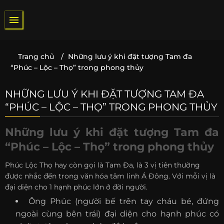
Bỏ
qua
nội
dung
Trang chủ
/
Những lưu ý khi đặt tượng Tam đa
“Phúc – Lộc – Thọ” trong phong thủy
NHỮNG LƯU Ý KHI ĐẶT TƯỢNG TAM ĐA
“PHÚC – LỘC – THỌ” TRONG PHONG THỦY
Những lưu ý khi đặt tượng Tam đa
“Phúc – Lộc – Thọ” trong phong thủy
Phúc Lộc Thọ hay còn gọi là Tam Đa, là 3 vị tiên thường
được nhắc đến trong văn hóa tâm linh Á Đông. Với mỗi vị là
đại diện cho 1 hạnh phúc lớn ở đời người.
Ông Phúc (người bế trên tay cháu bé, đứng
ngoài cùng bên trái) đại diện cho hạnh phúc có