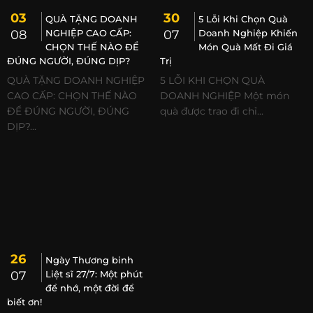
03
30
QUÀ TẶNG DOANH
5 Lỗi Khi Chọn Quà
08
NGHIỆP CAO CẤP:
07
Doanh Nghiệp Khiến
CHỌN THẾ NÀO ĐỂ
Món Quà Mất Đi Giá
ĐÚNG NGƯỜI, ĐÚNG DỊP?
Trị
QUÀ TẶNG DOANH NGHIỆP
5 LỖI KHI CHỌN QUÀ
CAO CẤP: CHỌN THẾ NÀO
DOANH NGHIỆP Một món
ĐỂ ĐÚNG NGƯỜI, ĐÚNG
quà được trao đi chỉ...
DỊP?...
26
Ngày Thương binh
07
Liệt sĩ 27/7: Một phút
để nhớ, một đời để
biết ơn!