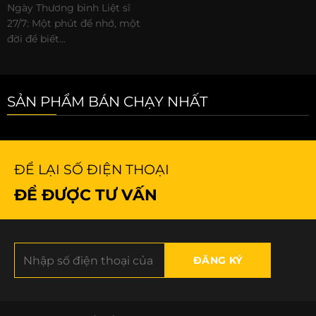
Ngày Thương binh Liệt sĩ
27/7: Một phút để nhớ, một
đời để biết...
SẢN PHẨM BÁN CHẠY NHẤT
ĐỂ LẠI SỐ ĐIỆN THOẠI
ĐỂ ĐƯỢC TƯ VẤN