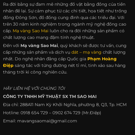
Ra đời bằng sự đam mê những đồ vật bằng đồng của tiền
nhân để lại. Sự cảm phục từ các chi tiết, họa tiết như trống
đồng Đông Sơn, đồ đồng cung đình qua các triều đại. Với
trên 30 năm kinh nghiệm trong ngành mỹ nghệ đồng cao
cấp.
Mạ vàng Sao Mai
luôn cho ra đời những sản phẩm có
chất lượng cao mang đậm tính nghệ thuật.
Đến với
Mạ vàng Sao Mai
, quý khách sẽ được tư vấn, cung
cấp những sản phẩm và dịch vụ
dát – mạ vàng
chất lượng
nhất. Do nghệ nhân đẳng cấp Quốc gia
Phạm Hoàng
Điệp
sáng tác với từng đường nét tỉ mỉ, tinh xảo sau hàng
tháng trời kì công nghiên cứu.
HÃY LIÊN HỆ VỚI CHÚNG TÔI
CÔNG TY TNHH MỸ THUẬT SX TM SAO MAI
Địa chỉ: 288A11 Nam Kỳ Khởi Nghĩa, phường 8, Q3, Tp. HCM
Hotline: 0918 654 729 – 0902 674 729 (Mr.Điệp)
Email: mavangsaomai@gmail.com