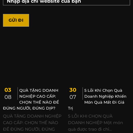
03
30
QUÀ TẶNG DOANH
5 Lỗi Khi Chọn Quà
08
NGHIỆP CAO CẤP:
07
Doanh Nghiệp Khiến
CHỌN THẾ NÀO ĐỂ
Món Quà Mất Đi Giá
ĐÚNG NGƯỜI, ĐÚNG DỊP?
Trị
QUÀ TẶNG DOANH NGHIỆP
5 LỖI KHI CHỌN QUÀ
CAO CẤP: CHỌN THẾ NÀO
DOANH NGHIỆP Một món
ĐỂ ĐÚNG NGƯỜI, ĐÚNG
quà được trao đi chỉ...