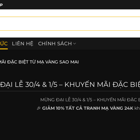
ẤP
TỨC
LIÊN HỆ
CHÍNH SÁCH
 MÃI ĐẶC BIỆT TỪ MẠ VÀNG SAO MAI
ẠI LỄ 30/4 & 1/5 – KHUYẾN MÃI ĐẶC B
MỪNG ĐẠI LỄ 30/4 & 1/5 – KHUYẾN MÃI ĐẶC
🎉
GIẢM 10% TẤT CẢ TRANH MẠ VÀNG 24K
khi