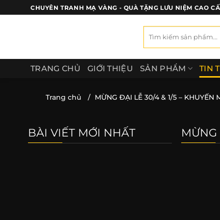
Bỏ
CHUYÊN TRANH MẠ VÀNG - QUÀ TẶNG LƯU NIỆM CAO C
qua
nội
Tìm
kiếm:
dung
TRANG CHỦ
GIỚI THIỆU
SẢN PHẨM
TIN 
Trang chủ
/
MỪNG ĐẠI LỄ 30/4 & 1/5 – KHUYẾN
BÀI VIẾT MỚI NHẤT
MỪNG Đ