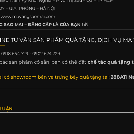
88A7 Nam Kỳ Khởi Nghĩa – P Võ Thị Sáu – Q3 – TP HCM
527 – GIẢI PHÓNG – HÀ NỘI
www.mavangsaomai.com
 SAO MAI – ĐẲNG CẤP LÀ CỦA BẠN !
🎁
INE TƯ VẤN SẢN PHẨM QUÀ TẶNG, DỊCH VỤ MẠ 
:
0918 654 729 - 0902 674 729
các sản phẩm có sẵn, bạn có thể đặt
chế tác quà tặng t
i có showroom bán và trưng bày quà tặng tại:
288A11 N
 LUẬN