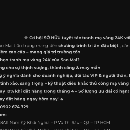
💎
Cơ hội SỞ HỮU tuyệt tác tranh mạ vàng 24K với
ao Mai trân trọng mang đến
chương trình tri ân đặc biệt
, dà
iệm cao cấp – mang giá trị trường tồn
.
chọn tranh mạ vàng 24K của Sao Mai?
ưng cho sự thịnh vượng, thành công & may mắn
 ý nghĩa dành cho doanh nghiệp, đối tác VIP & người thân, 
 tinh xảo, sang trọng – kỹ thuật điêu khắc thủ công mạ vàng
y 10% khi đặt hàng trong tháng 4 – Số lượng ưu đãi có hạn!
ay đặt hàng ngay hôm nay!
🔥
0902 674 729
om:
88A11 Nam Kỳ Khởi Nghĩa – P Võ Thị Sáu – Q3 – TP HCM