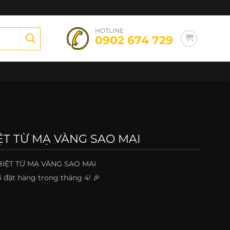
HOTLINE
0902 674 729
IỆT TỪ MẠ VÀNG SAO MAI
 BIỆT TỪ MẠ VÀNG SAO MAI
 đặt hàng trong tháng 4! 🎉