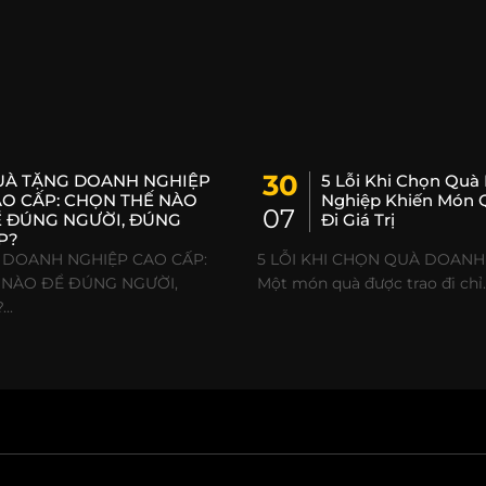
30
UÀ TẶNG DOANH NGHIỆP
5 Lỗi Khi Chọn Quà
O CẤP: CHỌN THẾ NÀO
Nghiệp Khiến Món 
07
 ĐÚNG NGƯỜI, ĐÚNG
Đi Giá Trị
P?
 DOANH NGHIỆP CAO CẤP:
5 LỖI KHI CHỌN QUÀ DOANH
 NÀO ĐỂ ĐÚNG NGƯỜI,
Một món quà được trao đi chỉ..
..