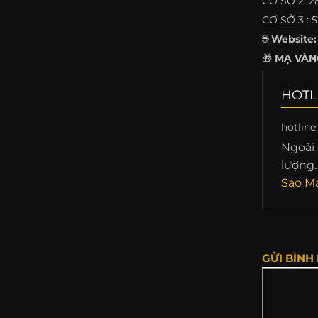
CƠ SỞ 2: 2
CƠ SỞ 3 : 
🌐
Website:
🎁
MẠ VÀNG
HOTL
hotline
Ngoài 
lượng.
Sao Ma
GỬI BÌNH