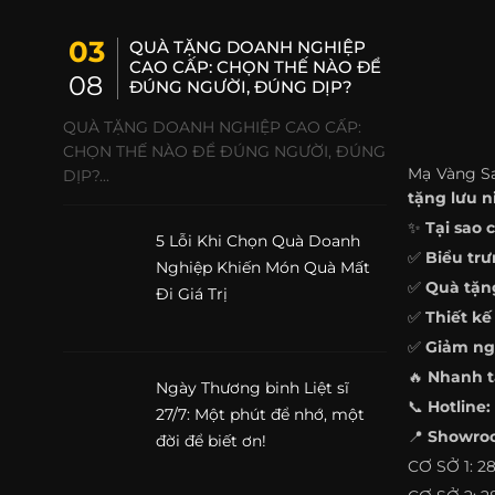
03
QUÀ TẶNG DOANH NGHIỆP
CAO CẤP: CHỌN THẾ NÀO ĐỂ
08
ĐÚNG NGƯỜI, ĐÚNG DỊP?
QUÀ TẶNG DOANH NGHIỆP CAO CẤP:
CHỌN THẾ NÀO ĐỂ ĐÚNG NGƯỜI, ĐÚNG
Mạ Vàng S
DỊP?...
tặng lưu n
✨
Tại sao 
5 Lỗi Khi Chọn Quà Doanh
✅
Biểu tr
Nghiệp Khiến Món Quà Mất
✅
Quà tặng
Đi Giá Trị
✅
Thiết kế
✅
Giảm nga
🔥
Nhanh t
Ngày Thương binh Liệt sĩ
📞
Hotline:
27/7: Một phút để nhớ, một
📍
Showro
đời để biết ơn!
CƠ SỞ 1: 2