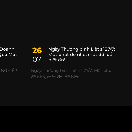
26
 Doanh
Ngày Thương binh Liệt sĩ 27/7:
Quà Mất
Một phút để nhớ, một đời để
07
biết ơn!
 NGHIỆP
Ngày Thương binh Liệt sĩ 27/7: Một phút
.
để nhớ, một đời để biết...