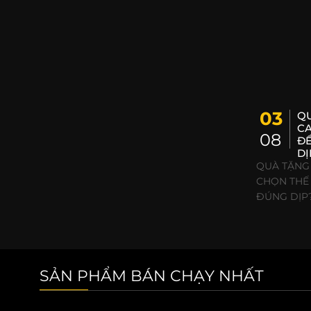
03
Q
CA
08
ĐỂ
DỊ
QUÀ TẶNG
CHỌN THẾ
ĐÚNG DỊP?.
SẢN PHẨM BÁN CHẠY NHẤT