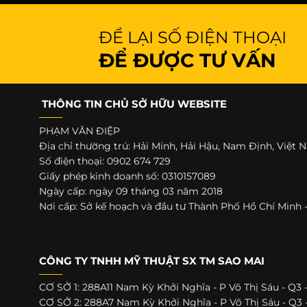
ĐỂ LẠI SỐ ĐIỆN THOẠI
ĐỂ ĐƯỢC TƯ VẤN
THÔNG TIN CHỦ SỞ HỮU WEBSITE
PHẠM VĂN ĐIỆP
Địa chỉ thường trú: Hải Minh, Hải Hậu, Nam Định, Việt
Số điện thoại: 0902 674 729
Giấy phép kinh doanh số: 0310157089
Ngày cấp: ngày 09 tháng 03 năm 2018
Nơi cấp: Sở kế hoạch và đầu tư Thành Phố Hồ Chí Min
CÔNG TY TNHH MỸ THUẬT SX TM SAO MAI
CƠ SỞ 1: 288A11 Nam Kỳ Khởi Nghĩa - P Võ Thị Sáu - Q3
CƠ SỞ 2: 288A7 Nam Kỳ Khởi Nghĩa - P Võ Thị Sáu - Q3