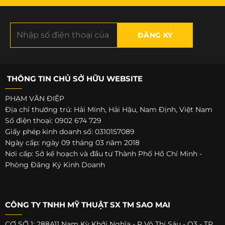
THÔNG TIN CHỦ SỞ HỮU WEBSITE
PHẠM VĂN ĐIỆP
Địa chỉ thường trú: Hải Minh, Hải Hậu, Nam Định, Việt Nam
Số điện thoại: 0902 674 729
Giấy phép kinh doanh số: 0310157089
Ngày cấp: ngày 09 tháng 03 năm 2018
Nơi cấp: Sở kế hoạch và đầu tư Thành Phố Hồ Chí Minh -
Phòng Đăng Ký Kinh Doanh
CÔNG TY TNHH MỸ THUẬT SX TM SAO MAI
CƠ SỞ 1: 288A11 Nam Kỳ Khởi Nghĩa - P Võ Thị Sáu - Q3 - TP