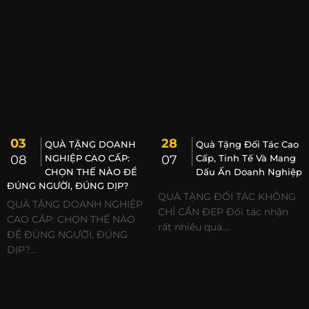
03
28
QUÀ TẶNG DOANH
Quà Tặng Đối Tác Cao
08
NGHIỆP CAO CẤP:
07
Cấp, Tinh Tế Và Mang
CHỌN THẾ NÀO ĐỂ
Dấu Ấn Doanh Nghiệp
ĐÚNG NGƯỜI, ĐÚNG DỊP?
QUÀ TẶNG ĐỐI TÁC KHÔNG
QUÀ TẶNG DOANH NGHIỆP
CHỈ CẦN ĐẸP Đối tác nhận
CAO CẤP: CHỌN THẾ NÀO
rất nhiều quà....
ĐỂ ĐÚNG NGƯỜI, ĐÚNG
DỊP?...