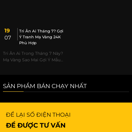
19
Tri Ân Ai Tháng 7? Gợi
07
Ý Tranh Mạ Vàng 24K
Phù Hợp
Tri Ân Ai Trong Tháng 7 Này?
Mạ Vàng Sao Mai Gợi Ý Mẫu...
SẢN PHẨM BÁN CHẠY NHẤT
ĐỂ LẠI SỐ ĐIỆN THOẠI
ĐỂ ĐƯỢC TƯ VẤN