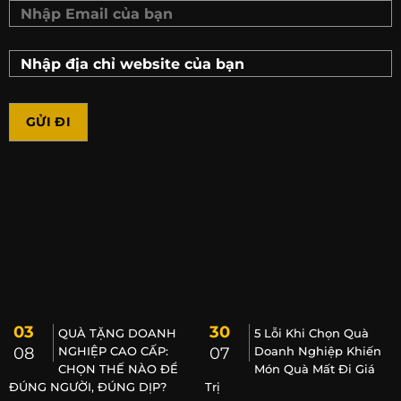
03
30
QUÀ TẶNG DOANH
5 Lỗi Khi Chọn Quà
08
NGHIỆP CAO CẤP:
07
Doanh Nghiệp Khiến
CHỌN THẾ NÀO ĐỂ
Món Quà Mất Đi Giá
ĐÚNG NGƯỜI, ĐÚNG DỊP?
Trị