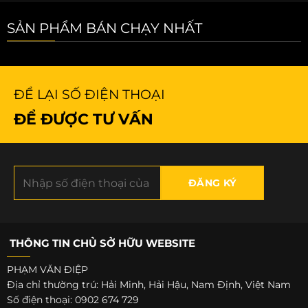
SẢN PHẨM BÁN CHẠY NHẤT
ĐỂ LẠI SỐ ĐIỆN THOẠI
ĐỂ ĐƯỢC TƯ VẤN
THÔNG TIN CHỦ SỞ HỮU WEBSITE
PHẠM VĂN ĐIỆP
Địa chỉ thường trú: Hải Minh, Hải Hậu, Nam Định, Việt Nam
Số điện thoại: 0902 674 729