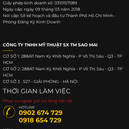
Giấy phép kinh doanh số: 0310157089
Ngày cấp: ngày 09 tháng 03 năm 2018
Nơi cấp: Sở kế hoạch và đầu tư Thành Phố Hồ Chí Minh -
Phòng Đăng Ký Kinh Doanh
CÔNG TY TNHH MỸ THUẬT SX TM SAO MAI
CƠ SỞ 1: 288A11 Nam Kỳ Khởi Nghĩa - P Võ Thị Sáu - Q3 - TP
HCM
CƠ SỞ 2: 288A7 Nam Kỳ Khởi Nghĩa - P Võ Thị Sáu - Q3 - TP
HCM
CƠ SỞ 3 : 527 - GIẢI PHÓNG - HÀ NỘI
THỜI GIAN LÀM VIỆC
Phục vụ ngoài giờ vui lòng liên hệ:
HOTLINE
0902 674 729
0918 654 729