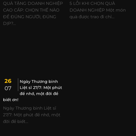
QUÀ TẶNG DOANH NGHIỆP
5 LỖI KHI CHỌN QUÀ
CAO CẤP: CHỌN THẾ NÀO
DOANH NGHIỆP Một món
ĐỂ ĐÚNG NGƯỜI, ĐÚNG
quà được trao đi chỉ...
DỊP?...
26
Ngày Thương binh
07
Liệt sĩ 27/7: Một phút
để nhớ, một đời để
biết ơn!
Ngày Thương binh Liệt sĩ
27/7: Một phút để nhớ, một
đời để biết...