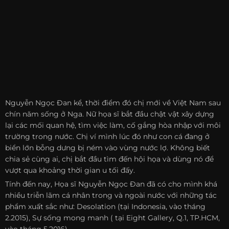
Nguyễn Ngọc Đan kể, thời điểm đó chị mới về Việt Nam sau
chín năm sống ở Nga. Nữ họa sĩ bắt đầu chật vật xây dựng
lại các mối quan hệ, tìm việc làm, cố gắng hòa nhập với môi
trường trong nước. Chị ví mình lúc đó như con cá đang ở
biển lớn bỗng dưng bị ném vào vùng nước lợ. Không biết
chia sẻ cùng ai, chị bắt đầu tìm đến hội họa và dùng nó để
vượt qua khoảng thời gian u tối đấy.
Tính đến nay, Họa sĩ Nguyễn Ngọc Đan đã có cho mình khá
nhiều triễn lãm cá nhân trong và ngoài nước với những tác
phẩm xuất sắc như: Desolation (tại Indonesia, vào tháng
2.2015), Sự sống mong manh ( tại Eight Gallery, Q.1, TP.HCM,