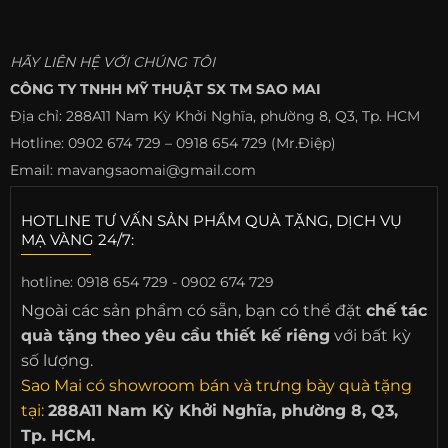
HÃY LIÊN HỆ VỚI CHÚNG TÔI
CÔNG TY TNHH MỸ THUẬT SX TM SAO MAI
Địa chỉ: 288A11 Nam Kỳ Khởi Nghĩa, phường 8, Q3, Tp. HCM
Hotline: 0902 674 729 – 0918 654 729 (Mr.Điệp)
Email: mavangsaomai@gmail.com
HOTLINE TƯ VẤN SẢN PHẨM QUÀ TẶNG, DỊCH VỤ
MẠ VÀNG 24/7:
hotline:
0918 654 729 - 0902 674 729
Ngoài các sản phẩm có sẵn, bạn có thể đặt
chế tác
quà tặng theo yêu cầu thiết kế riêng
với bất kỳ
số lượng.
Sao Mai có showroom bán và trưng bày quà tặng
tại:
288A11 Nam Kỳ Khởi Nghĩa, phường 8, Q3,
Tp. HCM.