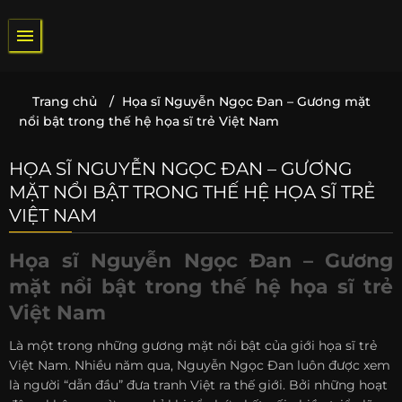
Bỏ
qua
nội
dung
Trang chủ
/
Họa sĩ Nguyễn Ngọc Đan – Gương mặt
nổi bật trong thế hệ họa sĩ trẻ Việt Nam
HỌA SĨ NGUYỄN NGỌC ĐAN – GƯƠNG
MẶT NỔI BẬT TRONG THẾ HỆ HỌA SĨ TRẺ
VIỆT NAM
Họa sĩ Nguyễn Ngọc Đan – Gương
mặt nổi bật trong thế hệ họa sĩ trẻ
Việt Nam
Là một trong những gương mặt nổi bật của giới họa sĩ trẻ
Việt Nam. Nhiều năm qua, Nguyễn Ngọc Đan luôn được xem
là người “dẫn đầu” đưa tranh Việt ra thế giới. Bởi những hoạt