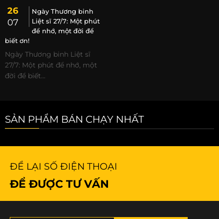
26
Ngày Thương binh
07
Liệt sĩ 27/7: Một phút
để nhớ, một đời để
biết ơn!
Ngày Thương binh Liệt sĩ
27/7: Một phút để nhớ, một
đời để biết...
SẢN PHẨM BÁN CHẠY NHẤT
ĐỂ LẠI SỐ ĐIỆN THOẠI
ĐỂ ĐƯỢC TƯ VẤN