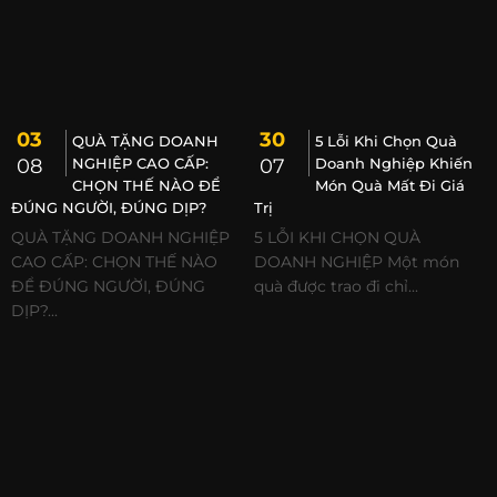
03
30
QUÀ TẶNG DOANH
5 Lỗi Khi Chọn Quà
08
NGHIỆP CAO CẤP:
07
Doanh Nghiệp Khiến
CHỌN THẾ NÀO ĐỂ
Món Quà Mất Đi Giá
ĐÚNG NGƯỜI, ĐÚNG DỊP?
Trị
QUÀ TẶNG DOANH NGHIỆP
5 LỖI KHI CHỌN QUÀ
CAO CẤP: CHỌN THẾ NÀO
DOANH NGHIỆP Một món
ĐỂ ĐÚNG NGƯỜI, ĐÚNG
quà được trao đi chỉ...
DỊP?...