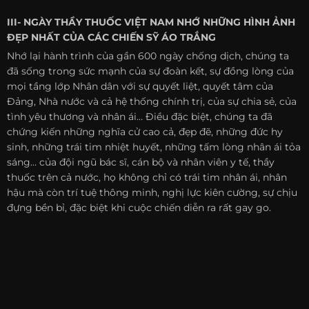
III- NGÀY THẦY THUỐC VIỆT NAM NHỚ NHỮNG HÌNH ẢNH
ĐẸP NHẤT CỦA CÁC CHIẾN SỸ ÁO TRẮNG
Nhớ lại hành trình của gần 600 ngày chống dịch, chúng ta
đã sống trong sức mạnh của sự đoàn kết, sự đồng lòng của
mọi tầng lớp Nhân dân với sự quyết liệt, quyết tâm của
Đảng, Nhà nước và cả hệ thống chính trị, của sự chia sẻ, của
tình yêu thương và nhân ái… Điều đặc biệt, chúng ta đã
chứng kiến những nghĩa cử cao cả, đẹp đẽ, những đức hy
sinh, những trái tim nhiệt huyết, những tấm lòng nhân ái tỏa
sáng… của đội ngũ bác sĩ, cán bộ và nhân viên y tế, thầy
thuốc trên cả nước, họ không chỉ có trái tim nhân ái, nhân
hậu mà còn trí tuệ thông minh, nghị lực kiên cường, sự chịu
đựng bền bỉ, đặc biệt khi cuộc chiến diễn ra rất gay go.