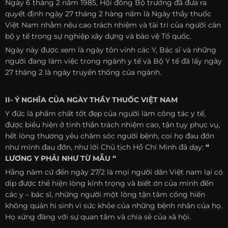
Ngày 6 tháng 2 năm 1985, Hội đồng Bộ trưởng đã đưa ra
quyết định ngày 27 tháng 2 hàng năm là Ngày thầy thuốc
Việt Nam nhằm nêu cao trách nhiệm và tài trí của người cán
bộ y tế trong sự nghiệp xây dựng và bảo vệ Tổ quốc.
Ngày này được xem là ngày tôn vinh các Y, Bác sĩ và những
người đang làm việc trong ngành y tế và Bộ Y tế đã lấy ngày
27 tháng 2 là ngày truyền thống của ngành.
II- Ý NGHĨA CỦA NGÀY
THẦY THUỐC VIỆT NAM
Y đức là phẩm chất tốt đẹp của người làm công tác y tế,
được biểu hiện ở tinh thần trách nhiệm cao, tận tụy phục vụ,
hết lòng thương yêu chǎm sóc người bệnh, coi họ đau đớn
như mình đau đớn, như lời Chủ tịch Hồ Chí Minh đã dạy:
“
LƯƠNG Y PHẢI NHƯ TỪ MẪU “
Hằng năm cứ đến ngày 27/2 là mọi người dân Việt nam lại có
dịp được thể hiện lòng kính trọng và biết ơn của mình đến
các y – bác sĩ, những người một lòng tận tâm cống hiến
không quản hi sinh vì sức khỏe của những bệnh nhân của họ.
Họ xứng đáng với sự quan tâm và chia sẻ của xã hội.