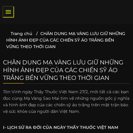
Bỏ
qua
nội
dung
Trang chủ
/
CHÂN DUNG MẠ VÀNG LƯU GIỮ NHỮNG
HÌNH ẢNH ĐẸP CỦA CÁC CHIẾN SỸ ÁO TRẮNG BỀN
VỮNG THEO THỜI GIAN
CHÂN DUNG MẠ VÀNG LƯU GIỮ NHỮNG
HÌNH ẢNH ĐẸP CỦA CÁC CHIẾN SỸ ÁO
TRẮNG BỀN VỮNG THEO THỜI GIAN
Tôn Vinh ngày Thầy Thuốc Việt Nam 27/2, mời tất cả các bạn
đọc cùng Mạ Vàng Sao Mai tìm về những nguồn gốc ý nghĩa
và hình ảnh đẹp của các chiến sỹ áo trắng trên mặt trận bảo
vệ sức khỏe của người dân Việt Nam.
I- LỊCH SỬ RA ĐỜI CỦA NGÀY THẦY THUỐC VIỆT NAM